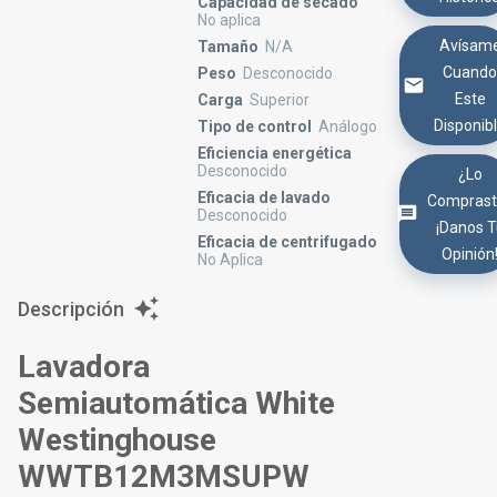
Capacidad de secado
No aplica
Avísam
Tamaño
N/A
Cuand
Peso
Desconocido
Este
Carga
Superior
Disponib
Tipo de control
Análogo
Eficiencia energética
Desconocido
¿Lo
Eficacia de lavado
Comprast
Desconocido
¡Danos 
Eficacia de centrifugado
Opinión
No Aplica
Descripción
Lavadora
Semiautomática White
Westinghouse
WWTB12M3MSUPW