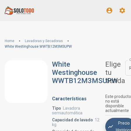
Home
Lavadoras y Secadoras
White Westinghouse WWTB12M3MSUPW
White
Elige
Westinghouse
tu
WWTB12M3MSUPW
tienda
Este producto
Características
no está
disponible
Tipo
Lavadora
actualmente
semiautomática
Capacidad de lavado
12
Precio
kg.
Históric