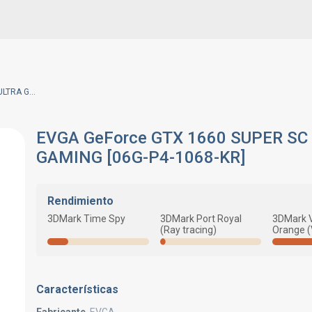
EVGA GeForce GTX 1660 SUPER SC ULTRA GAMING [06G-P4-1068-KR]
EVGA GeForce GTX 1660 SUPER SC
GAMING [06G-P4-1068-KR]
Rendimiento
3DMark Time Spy
3DMark Port Royal
3DMark 
(Ray tracing)
Orange 
Características