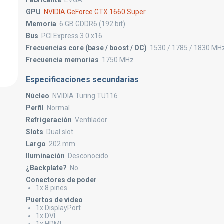
Fabricante
EVGA
GPU
NVIDIA GeForce GTX 1660 Super
Memoria
6 GB GDDR6 (192 bit)
Bus
PCI Express 3.0 x16
Frecuencias core (base / boost / OC)
1530 / 1785 / 1830 MH
Frecuencia memorias
1750 MHz
Especificaciones secundarias
Núcleo
NVIDIA Turing TU116
Perfil
Normal
Refrigeración
Ventilador
Slots
Dual slot
Largo
202 mm.
Iluminación
Desconocido
¿Backplate?
No
Conectores de poder
1x 8 pines
Puertos de video
1x DisplayPort
1x DVI