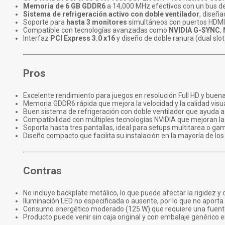
Memoria de 6 GB GDDR6
a 14,000 MHz efectivos con un bus de
Sistema de refrigeración activo con doble ventilador
, diseñ
Soporte para
hasta 3 monitores
simultáneos con puertos HDMI 2
Compatible con tecnologías avanzadas como
NVIDIA G-SYNC
,
Interfaz
PCI Express 3.0 x16
y diseño de doble ranura (dual sl
Pros
Excelente rendimiento para juegos en resolución Full HD y buena
Memoria GDDR6 rápida que mejora la velocidad y la calidad vis
Buen sistema de refrigeración con doble ventilador que ayuda a 
Compatibilidad con múltiples tecnologías NVIDIA que mejoran la
Soporta hasta tres pantallas, ideal para setups multitarea o ga
Diseño compacto que facilita su instalación en la mayoría de lo
Contras
No incluye backplate metálico, lo que puede afectar la rigidez y d
Iluminación LED no especificada o ausente, por lo que no aporta
Consumo energético moderado (125 W) que requiere una fuente 
Producto puede venir sin caja original y con embalaje genérico