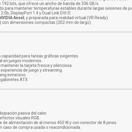
 192 bits, que ofrece un ancho de banda de 336 GB/s.
ado para mantener temperaturas estables durante largas sesiones de ju
.0b, DisplayPort 1.4 y Dual-Link DVI-D.
NVIDIA Ansel
, y preparada para realidad virtual (VR Ready).
ot) con dimensiones compactas (202 mm de largo).
 capacidad para tareas gráficas exigentes.
ual en juegos modernos.
mantener la tarjeta fresca y silenciosa.
 experiencia de juego y streaming.
ming inmersivo.
s gabinetes ATX.
isipación pasiva del calor.
 efectos visuales RGB.
de alimentación de al menos 450 W y con conector de 8 pines.
 en caso de compra usada o reacondicionada.