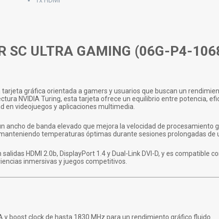
1x HDMI
R SC ULTRA GAMING (06G-P4-1068
 tarjeta gráfica orientada a gamers y usuarios que buscan un rendimien
tura NVIDIA Turing, esta tarjeta ofrece un equilibrio entre potencia, efi
ad en videojuegos y aplicaciones multimedia.
n ancho de banda elevado que mejora la velocidad de procesamiento gr
e, manteniendo temperaturas óptimas durante sesiones prolongadas de u
salidas HDMI 2.0b, DisplayPort 1.4 y Dual-Link DVI-D, y es compatible c
iencias inmersivas y juegos competitivos.
y boost clock de hasta 1830 MHz para un rendimiento gráfico fluido.