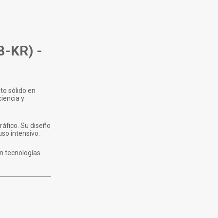
-KR) -
to sólido en
ciencia y
áfico. Su diseño
so intensivo.
on tecnologías