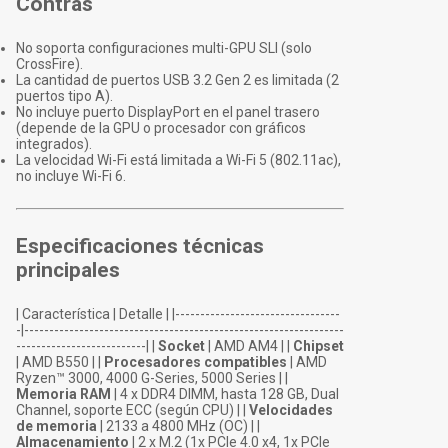
Contras
No soporta configuraciones multi-GPU SLI (solo
CrossFire).
La cantidad de puertos USB 3.2 Gen 2 es limitada (2
puertos tipo A).
No incluye puerto DisplayPort en el panel trasero
(depende de la GPU o procesador con gráficos
integrados).
La velocidad Wi-Fi está limitada a Wi-Fi 5 (802.11ac),
no incluye Wi-Fi 6.
Especificaciones técnicas
principales
| Característica | Detalle | |---------------------------------
-|----------------------------------------------------------------
--------------------------| |
Socket
| AMD AM4 | |
Chipset
| AMD B550 | |
Procesadores compatibles
| AMD
Ryzen™ 3000, 4000 G-Series, 5000 Series | |
Memoria RAM
| 4 x DDR4 DIMM, hasta 128 GB, Dual
Channel, soporte ECC (según CPU) | |
Velocidades
de memoria
| 2133 a 4800 MHz (OC) | |
Almacenamiento
| 2 x M.2 (1x PCIe 4.0 x4, 1x PCIe