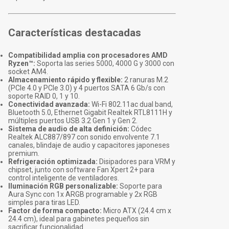
Características destacadas
Compatibilidad amplia con procesadores AMD
Ryzen™:
Soporta las series 5000, 4000 G y 3000 con
socket AM4.
Almacenamiento rápido y flexible:
2 ranuras M.2
(PCIe 4.0 y PCIe 3.0) y 4 puertos SATA 6 Gb/s con
soporte RAID 0, 1 y 10.
Conectividad avanzada:
Wi-Fi 802.11ac dual band,
Bluetooth 5.0, Ethernet Gigabit Realtek RTL8111H y
múltiples puertos USB 3.2 Gen 1 y Gen 2.
Sistema de audio de alta definición:
Códec
Realtek ALC887/897 con sonido envolvente 7.1
canales, blindaje de audio y capacitores japoneses
premium.
Refrigeración optimizada:
Disipadores para VRM y
chipset, junto con software Fan Xpert 2+ para
control inteligente de ventiladores.
Iluminación RGB personalizable:
Soporte para
Aura Sync con 1x ARGB programable y 2x RGB
simples para tiras LED.
Factor de forma compacto:
Micro ATX (24.4 cm x
24.4 cm), ideal para gabinetes pequeños sin
sacrificar funcionalidad.