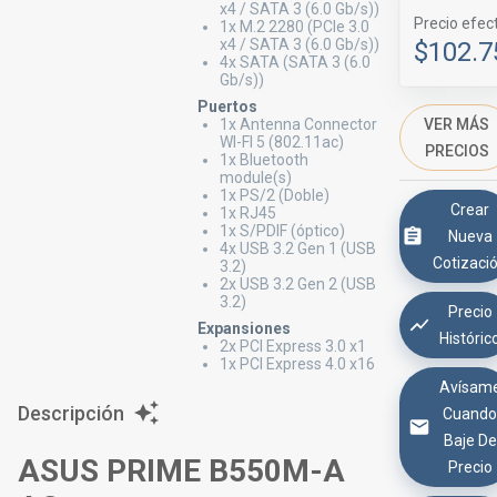
x4 / SATA 3 (6.0 Gb/s))
Precio efec
1x M.2 2280 (PCIe 3.0
x4 / SATA 3 (6.0 Gb/s))
$102.7
4x SATA (SATA 3 (6.0
Gb/s))
Puertos
VER MÁS
1x Antenna Connector
WI-FI 5 (802.11ac)
PRECIOS
1x Bluetooth
module(s)
1x PS/2 (Doble)
Crear
1x RJ45
1x S/PDIF (óptico)
Nueva
4x USB 3.2 Gen 1 (USB
Cotizaci
3.2)
2x USB 3.2 Gen 2 (USB
3.2)
Precio
Expansiones
Históric
2x PCI Express 3.0 x1
1x PCI Express 4.0 x16
Avísam
Descripción
Cuand
Baje De
ASUS PRIME B550M-A
Precio