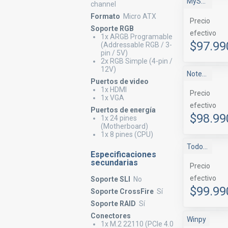
MyShop
channel
Formato
Micro ATX
Precio
Soporte RGB
efectivo
1x ARGB Programable
$97.99
(Addressable RGB / 3-
pin / 5V)
2x RGB Simple (4-pin /
12V)
Notebooksya!
Puertos de video
1x HDMI
Precio
1x VGA
efectivo
Puertos de energía
$98.99
1x 24 pines
(Motherboard)
1x 8 pines (CPU)
Todoclick
Especificaciones
secundarias
Precio
efectivo
Soporte SLI
No
$99.99
Soporte CrossFire
Sí
Soporte RAID
Sí
Conectores
Winpy
1x M.2 22110 (PCIe 4.0