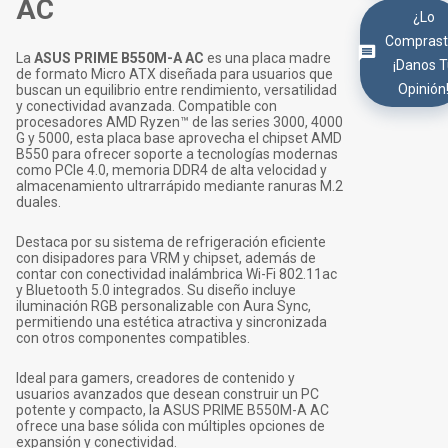
AC
¿Lo
Comprast
La
ASUS PRIME B550M-A AC
es una placa madre
¡Danos 
de formato Micro ATX diseñada para usuarios que
Opinión
buscan un equilibrio entre rendimiento, versatilidad
y conectividad avanzada. Compatible con
procesadores AMD Ryzen™ de las series 3000, 4000
G y 5000, esta placa base aprovecha el chipset AMD
B550 para ofrecer soporte a tecnologías modernas
como PCIe 4.0, memoria DDR4 de alta velocidad y
almacenamiento ultrarrápido mediante ranuras M.2
duales.
Destaca por su sistema de refrigeración eficiente
con disipadores para VRM y chipset, además de
contar con conectividad inalámbrica Wi-Fi 802.11ac
y Bluetooth 5.0 integrados. Su diseño incluye
iluminación RGB personalizable con Aura Sync,
permitiendo una estética atractiva y sincronizada
con otros componentes compatibles.
Ideal para gamers, creadores de contenido y
usuarios avanzados que desean construir un PC
potente y compacto, la ASUS PRIME B550M-A AC
ofrece una base sólida con múltiples opciones de
expansión y conectividad.