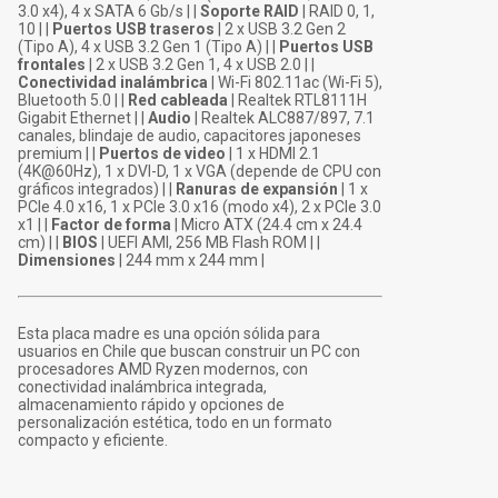
3.0 x4), 4 x SATA 6 Gb/s | |
Soporte RAID
| RAID 0, 1,
10 | |
Puertos USB traseros
| 2 x USB 3.2 Gen 2
(Tipo A), 4 x USB 3.2 Gen 1 (Tipo A) | |
Puertos USB
frontales
| 2 x USB 3.2 Gen 1, 4 x USB 2.0 | |
Conectividad inalámbrica
| Wi-Fi 802.11ac (Wi-Fi 5),
Bluetooth 5.0 | |
Red cableada
| Realtek RTL8111H
Gigabit Ethernet | |
Audio
| Realtek ALC887/897, 7.1
canales, blindaje de audio, capacitores japoneses
premium | |
Puertos de video
| 1 x HDMI 2.1
(4K@60Hz), 1 x DVI-D, 1 x VGA (depende de CPU con
gráficos integrados) | |
Ranuras de expansión
| 1 x
PCIe 4.0 x16, 1 x PCIe 3.0 x16 (modo x4), 2 x PCIe 3.0
x1 | |
Factor de forma
| Micro ATX (24.4 cm x 24.4
cm) | |
BIOS
| UEFI AMI, 256 MB Flash ROM | |
Dimensiones
| 244 mm x 244 mm |
Esta placa madre es una opción sólida para
usuarios en Chile que buscan construir un PC con
procesadores AMD Ryzen modernos, con
conectividad inalámbrica integrada,
almacenamiento rápido y opciones de
personalización estética, todo en un formato
compacto y eficiente.