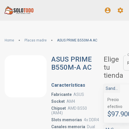
Home
Placas madre
ASUS PRIME B550M-A AC
ASUS PRIME
Elige
B550M-A AC
tu
tienda
Características
Sandos
Fabricante
ASUS
Precio
Socket
AM4
efectivo
Chipset
AMD B550
$97.90
(AM4)
Slots memorias
4x DDR4
Canales memoria
Dual