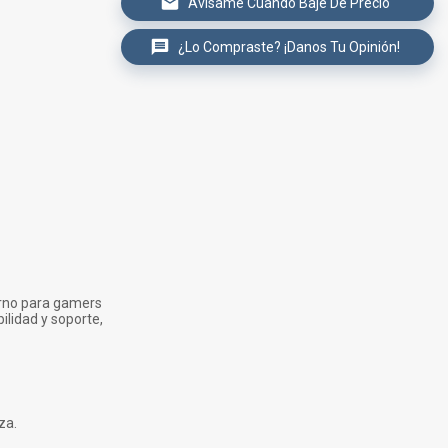
Avísame Cuando Baje De Precio
¿Lo Compraste? ¡Danos Tu Opinión!
erno para gamers
ilidad y soporte,
za.