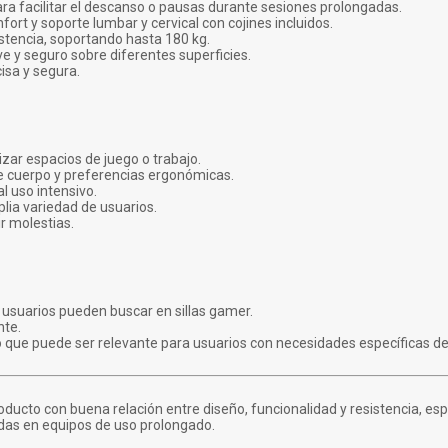
a facilitar el descanso o pausas durante sesiones prolongadas.
rt y soporte lumbar y cervical con cojines incluidos.
stencia, soportando hasta 180 kg.
e y seguro sobre diferentes superficies.
isa y segura.
izar espacios de juego o trabajo.
de cuerpo y preferencias ergonómicas.
l uso intensivo.
lia variedad de usuarios.
ir molestias.
 usuarios pueden buscar en sillas gamer.
nte.
o que puede ser relevante para usuarios con necesidades específicas de
oducto con buena relación entre diseño, funcionalidad y resistencia, e
adas en equipos de uso prolongado.