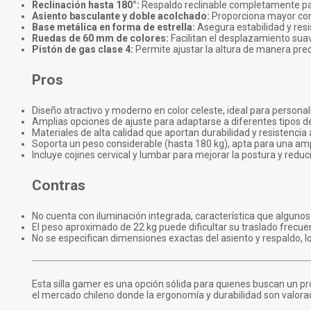
Reclinación hasta 180°:
Respaldo reclinable completamente par
Asiento basculante y doble acolchado:
Proporciona mayor confo
Base metálica en forma de estrella:
Asegura estabilidad y resi
Ruedas de 60 mm de colores:
Facilitan el desplazamiento suav
Pistón de gas clase 4:
Permite ajustar la altura de manera prec
Pros
Diseño atractivo y moderno en color celeste, ideal para personal
Amplias opciones de ajuste para adaptarse a diferentes tipos 
Materiales de alta calidad que aportan durabilidad y resistencia a
Soporta un peso considerable (hasta 180 kg), apta para una amp
Incluye cojines cervical y lumbar para mejorar la postura y reduc
Contras
No cuenta con iluminación integrada, característica que algunos
El peso aproximado de 22 kg puede dificultar su traslado frecue
No se especifican dimensiones exactas del asiento y respaldo, l
Esta silla gamer es una opción sólida para quienes buscan un pr
el mercado chileno donde la ergonomía y durabilidad son valor