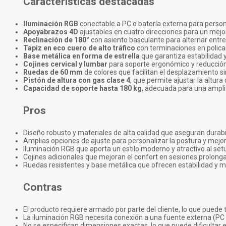
Características destacadas
Iluminación RGB
conectable a PC o batería externa para person
Apoyabrazos 4D
ajustables en cuatro direcciones para un mej
Reclinación de 180°
con asiento basculante para alternar entre
Tapiz en eco cuero de alto tráfico
con terminaciones en policar
Base metálica en forma de estrella
que garantiza estabilidad y
Cojines cervical y lumbar
para soporte ergonómico y reducción
Ruedas de 60 mm
de colores que facilitan el desplazamiento sin
Pistón de altura con gas clase 4
, que permite ajustar la altur
Capacidad de soporte hasta 180 kg
, adecuada para una ampli
Pros
Diseño robusto y materiales de alta calidad que aseguran durabi
Amplias opciones de ajuste para personalizar la postura y mejo
Iluminación RGB que aporta un estilo moderno y atractivo al set
Cojines adicionales que mejoran el confort en sesiones prolong
Ruedas resistentes y base metálica que ofrecen estabilidad y mo
Contras
El producto requiere armado por parte del cliente, lo que puede
La iluminación RGB necesita conexión a una fuente externa (PC o 
No se especifican dimensiones exactas, lo que puede dificultar e