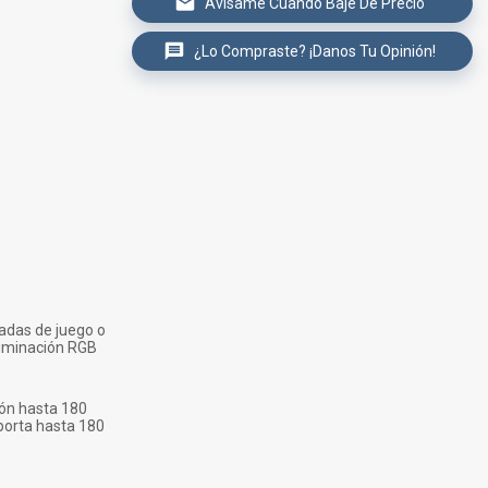
Avísame Cuando Baje De Precio
¿Lo Compraste? ¡Danos Tu Opinión!
gadas de juego o
iluminación RGB
ión hasta 180
oporta hasta 180