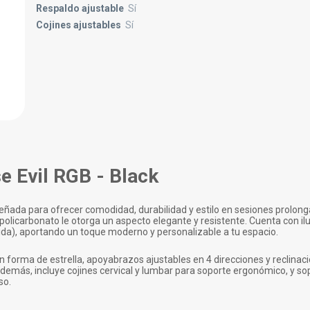
Respaldo ajustable
Sí
Cojines ajustables
Sí
e Evil RGB - Black
señada para ofrecer comodidad, durabilidad y estilo en sesiones prolon
n policarbonato le otorga un aspecto elegante y resistente. Cuenta con 
ida), aportando un toque moderno y personalizable a tu espacio.
en forma de estrella, apoyabrazos ajustables en 4 direcciones y reclinac
Además, incluye cojines cervical y lumbar para soporte ergonómico, y s
so.