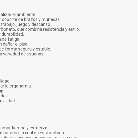
alizar el ambiente.
or soporte de brazos y muñecas.
 trabajo, juego y descanso.
bonato, que combina resistencia y estilo.
 durabilidad.
 de fatiga.
 dañar el piso.
a de forma segura y estable.
a variedad de usuarios.
lidad.
rar la ergonomía.
up.
adas.
vilidad.
 tomar tiempo y esfuerzo.
batería), la cual no está incluida.
valuar el espacio necesario para su uso.