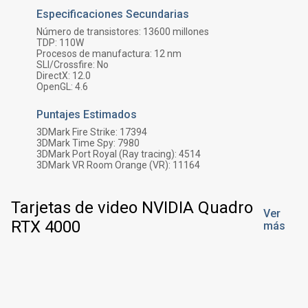
Especificaciones Secundarias
Número de transistores:
13600
millones
TDP:
110
W
Procesos de manufactura:
12 nm
SLI/Crossfire:
No
DirectX:
12.0
OpenGL:
4.6
Puntajes Estimados
3DMark Fire Strike:
17394
3DMark Time Spy:
7980
3DMark Port Royal (Ray tracing):
4514
3DMark VR Room Orange (VR):
11164
Tarjetas de video NVIDIA Quadro
Ver
RTX 4000
más