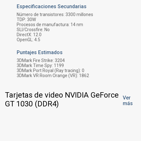
Especificaciones Secundarias
Número de transistores:
3300
millones
TDP:
30
W
Procesos de manufactura:
14 nm
SLI/Crossfire:
No
DirectX:
12.0
OpenGL:
4.5
Puntajes Estimados
3DMark Fire Strike:
3204
3DMark Time Spy:
1199
3DMark Port Royal (Ray tracing):
0
3DMark VR Room Orange (VR):
1862
Tarjetas de video NVIDIA GeForce
Ver
GT 1030 (DDR4)
más