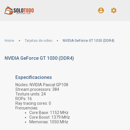
Home
Tarjetas de video
NVIDIA GeForce GT 1030 (DDR4)
NVIDIA GeForce GT 1030 (DDR4)
Especificaciones
Núcleo:
NVIDIA Pascal GP108
Stream processors:
384
Texture units:
24
ROPs:
16
Ray tracing cores:
0
Frecuencias:
Core Base:
1152
MHz
Core Boost:
1379
MHz
Memorias:
1050
MHz