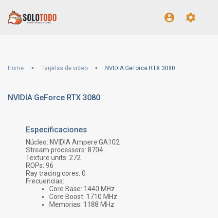
Home
Tarjetas de video
NVIDIA GeForce RTX 3080
NVIDIA GeForce RTX 3080
Especificaciones
Núcleo:
NVIDIA Ampere GA102
Stream processors:
8704
Texture units:
272
ROPs:
96
Ray tracing cores:
0
Frecuencias:
Core Base:
1440
MHz
Core Boost:
1710
MHz
Memorias:
1188
MHz