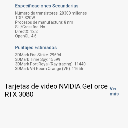
Especificaciones Secundarias
Número de transistores:
28300
millones
TDP:
320
W
Procesos de manufactura:
8 nm
SLI/Crossfire:
No
DirectX:
12.2
OpenGL:
4.6
Puntajes Estimados
3DMark Fire Strike:
29694
3DMark Time Spy:
15599
3DMark Port Royal (Ray tracing):
11440
3DMark VR Room Orange (VR):
11656
Tarjetas de video NVIDIA GeForce
Ver
RTX 3080
más