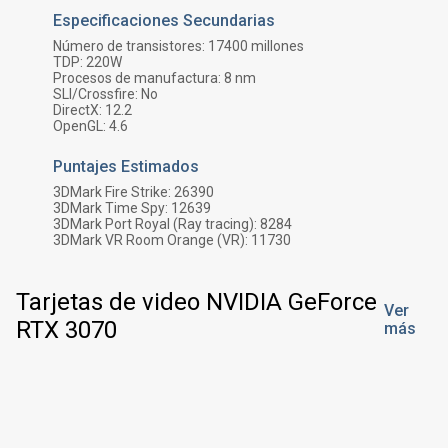
Especificaciones Secundarias
Número de transistores:
17400
millones
TDP:
220
W
Procesos de manufactura:
8 nm
SLI/Crossfire:
No
DirectX:
12.2
OpenGL:
4.6
Puntajes Estimados
3DMark Fire Strike:
26390
3DMark Time Spy:
12639
3DMark Port Royal (Ray tracing):
8284
3DMark VR Room Orange (VR):
11730
Tarjetas de video NVIDIA GeForce
Ver
RTX 3070
más