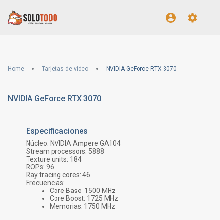
Home
Tarjetas de video
NVIDIA GeForce RTX 3070
NVIDIA GeForce RTX 3070
Especificaciones
Núcleo:
NVIDIA Ampere GA104
Stream processors:
5888
Texture units:
184
ROPs:
96
Ray tracing cores:
46
Frecuencias:
Core Base:
1500
MHz
Core Boost:
1725
MHz
Memorias:
1750
MHz