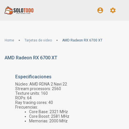
Home
Tarjetas de video
AMD Radeon RX 6700 XT
AMD Radeon RX 6700 XT
Especificaciones
Núcleo:
AMD RDNA 2 Navi 22
Stream processors:
2560
Texture units:
160
ROPs:
64
Ray tracing cores:
40
Frecuencias:
Core Base:
2321
MHz
Core Boost:
2581
MHz
Memorias:
2000
MHz