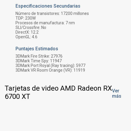
Especificaciones Secundarias
Número de transistores:
17200
millones
TDP:
230
W
Procesos de manufactura:
7 nm
SLI/Crossfire:
No
DirectX:
12.2
OpenGL:
4.6
Puntajes Estimados
3DMark Fire Strike:
27976
3DMark Time Spy:
11947
3DMark Port Royal (Ray tracing):
5977
3DMark VR Room Orange (VR):
11919
Tarjetas de video AMD Radeon RX
Ver
6700 XT
más