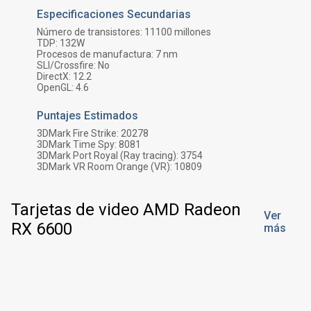
Especificaciones Secundarias
Número de transistores:
11100
millones
TDP:
132
W
Procesos de manufactura:
7 nm
SLI/Crossfire:
No
DirectX:
12.2
OpenGL:
4.6
Puntajes Estimados
3DMark Fire Strike:
20278
3DMark Time Spy:
8081
3DMark Port Royal (Ray tracing):
3754
3DMark VR Room Orange (VR):
10809
Tarjetas de video AMD Radeon
Ver
RX 6600
más