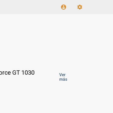
Force GT 1030
Ver
más