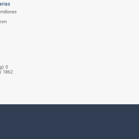
arias
millones
 nm
g):
0
):
1862