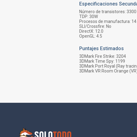
Especificaciones Secund
Número de transistores:
3300
TDP:
30
W
Procesos de manufactura:
14
SLI/Crossfire:
No
DirectX:
12.0
OpenGL:
4.5
Puntajes Estimados
3DMark Fire Strike:
3204
3DMark Time Spy:
1199
3DMark Port Royal (Ray tracin
3DMark VR Room Orange (VR