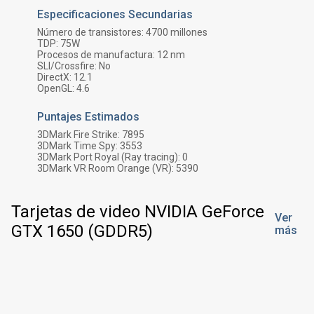
Especificaciones Secundarias
Número de transistores:
4700
millones
TDP:
75
W
Procesos de manufactura:
12 nm
SLI/Crossfire:
No
DirectX:
12.1
OpenGL:
4.6
Puntajes Estimados
3DMark Fire Strike:
7895
3DMark Time Spy:
3553
3DMark Port Royal (Ray tracing):
0
3DMark VR Room Orange (VR):
5390
Tarjetas de video NVIDIA GeForce
Ver
GTX 1650 (GDDR5)
más