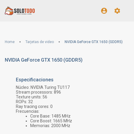
Home
Tarjetas de video
NVIDIA GeForce GTX 1650 (GDDR5)
NVIDIA GeForce GTX 1650 (GDDR5)
Especificaciones
Núcleo:
NVIDIA Turing TU117
Stream processors:
896
Texture units:
56
ROPs:
32
Ray tracing cores:
0
Frecuencias:
Core Base:
1485
MHz
Core Boost:
1665
MHz
Memorias:
2000
MHz