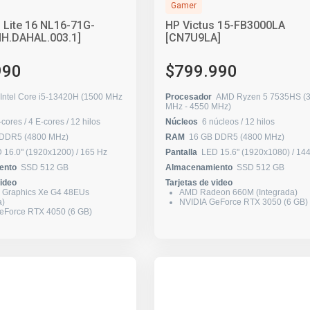
Gamer
o Lite 16 NL16-71G-
HP Victus 15-FB3000LA
NH.DAHAL.003.1]
[CN7U9LA]
990
$799.990
Intel Core i5-13420H (1500 MHz
Procesador
AMD Ryzen 5 7535HS (
MHz - 4550 MHz)
4 P-cores / 4 E-cores / 12 hilos
Núcleos
6 núcleos / 12 hilos
 DDR5 (4800 MHz)
RAM
16 GB DDR5 (4800 MHz)
LED 16.0" (1920x1200) / 165 Hz
Pantalla
LED 15.6" (1920x1
ento
SSD 512 GB
Almacenamiento
SSD 512 GB
video
Tarjetas de video
D Graphics Xe G4 48EUs
AMD Radeon 660M (Integrada)
a)
NVIDIA GeForce RTX 3050 (6 GB)
eForce RTX 4050 (6 GB)