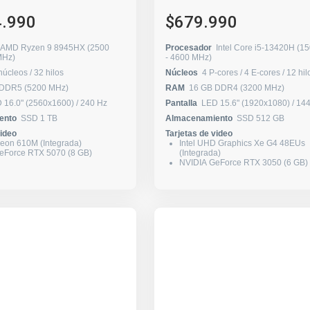
4.990
$679.990
AMD Ryzen 9 8945HX (2500
Procesador
Intel Core i5-13420H (1
0 MHz)
- 4600 MHz)
16 núcleos / 32 hilos
Núcleos
4 P-cores / 4 E-cores / 12
 DDR5 (5200 MHz)
RAM
16 GB DDR4 (3200 MHz)
LED 16.0" (2560x1600) / 240 Hz
Pantalla
LED 15.6" (1920x1
ento
SSD 1 TB
Almacenamiento
SSD 512 GB
video
Tarjetas de video
on 610M (Integrada)
Intel UHD Graphics Xe G4 48EUs
eForce RTX 5070 (8 GB)
(Integrada)
NVIDIA GeForce RTX 3050 (6 GB)