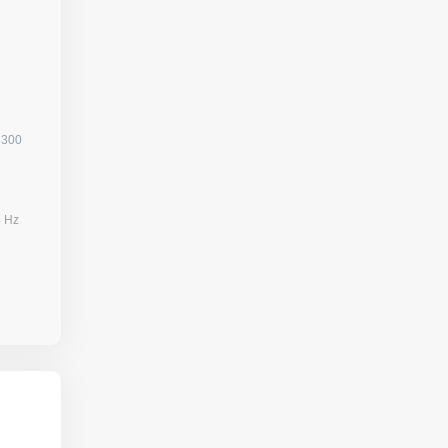
3300
080) / 144 Hz