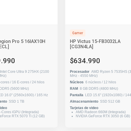
Gamer
egion Pro 5 16IAX10H
HP Victus 15-FB3032LA
ECL]
[CG3N4LA]
9.990
$634.990
Intel Core Ultra 9 275HX (2100
Procesador
AMD Ryzen 5 7535HS (
0 MHz)
MHz - 4550 MHz)
8 P-cores / 16 E-cores / 24 hilos
Núcleos
6 núcleos / 12 hilos
 DDR5 (5600 MHz)
RAM
8 GB DDR5 (4800 MHz)
OLED 16.0" (2560x1600) / 165 Hz
Pantalla
LED 15.6" (1920x1
ento
SSD 1 TB
Almacenamiento
SSD 512 GB
video
Tarjetas de video
 4-Cores iGPU (Integrada)
AMD Radeon 660M (Integrada)
eForce RTX 5070 Ti (12 GB)
NVIDIA GeForce RTX 3050 (6 GB)