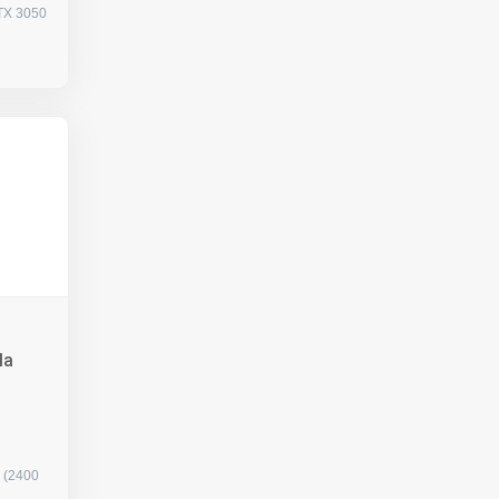
TX 3050
la
X (2400