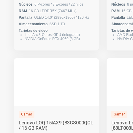
Núcleos
6 P-cores / 8 E-cores / 22 hilos
Núcleos
RAM
16 GB LPDDR5X (7467 MHz)
RAM
16 GB
Pantalla
OLED 14.0" (2880x1800) / 120 Hz
Pantalla
Almacenamiento
SSD 1 TB
Almacenami
Tarjetas de video
Tarjetas de 
Intel Arc 8-Cores iGPU (Integrada)
AMD Rade
NVIDIA GeForce RTX 4060 (8 GB)
NVIDIA G
Gamer
Gamer
Lenovo LOQ 15IAX9 (83GS000QCL
Lenovo L
/ 16 GB RAM)
[83LT003