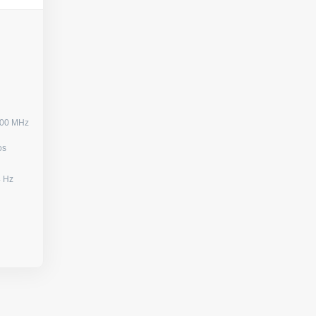
500 MHz
 hilos
080) / 144 Hz