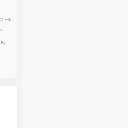
500 MHz
 hilos
080) / 144 Hz