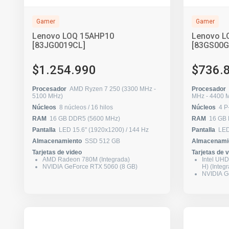
Gamer
Gamer
Lenovo LOQ 15AHP10
Lenovo L
[83JG0019CL]
[83GS00G
$1.254.990
$736.
Procesador
AMD Ryzen 7 250 (3300 MHz -
Procesador
5100 MHz)
MHz - 440
Núcleos
8 núcleos / 16 hilos
Núcleos
RAM
16 GB DDR5 (5600 MHz)
RAM
16 GB
Pantalla
LED 15.6" (1920x1200) / 144 Hz
Pantalla
Almacenamiento
SSD 512 GB
Almacenami
Tarjetas de video
Tarjetas de 
AMD Radeon 780M (Integrada)
Intel UHD
NVIDIA GeForce RTX 5060 (8 GB)
H) (Integ
NVIDIA G