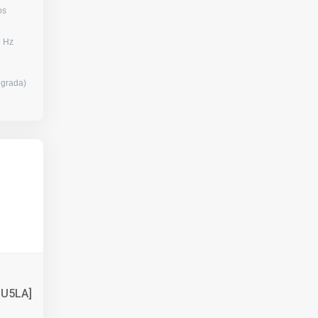
 hilos
200) / 165 Hz
egrada)
1U5LA]