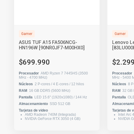
Gamer
Gamer
ASUS TUF A15 FA506NCG-
Lenovo L
HN196W [90NR0JF7-M00HX0]
[83LU000
$699.990
$2.29
Procesador
AMD Ryzen 7 7445HS (3500
Procesador
MHz - 4700 MHz)
MHz - 540
Núcleos
2 P-cores / 4 E-cores / 12 hilos
Núcleos
RAM
16 GB DDR5 (5600 MHz)
RAM
32 GB
Pantalla
LED 15.6" (1920x1080) / 144 Hz
Pantalla
Almacenamiento
SSD 512 GB
Almacenami
Tarjetas de video
Tarjetas de 
AMD Radeon 740M (Integrada)
Intel Arc
NVIDIA GeForce RTX 3050 (4 GB)
NVIDIA G