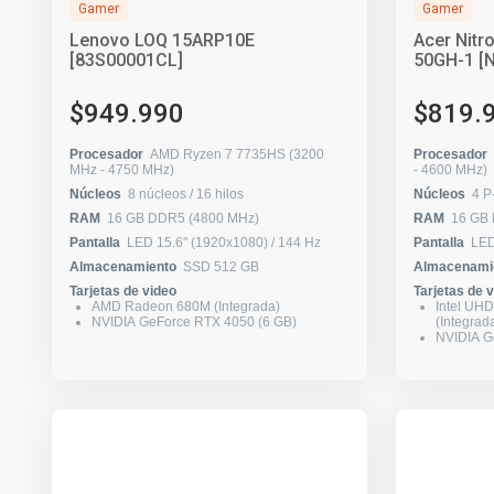
Gamer
Gamer
Lenovo LOQ 15ARP10E
Acer Nitr
[83S00001CL]
50GH-1 [
$949.990
$819.
Procesador
AMD Ryzen 7 7735HS (3200
Procesador
MHz - 4750 MHz)
- 4600 MHz)
Núcleos
8 núcleos / 16 hilos
Núcleos
RAM
16 GB DDR5 (4800 MHz)
RAM
16 GB
Pantalla
LED 15.6" (1920x1080) / 144 Hz
Pantalla
Almacenamiento
SSD 512 GB
Almacenami
Tarjetas de video
Tarjetas de 
AMD Radeon 680M (Integrada)
Intel UH
NVIDIA GeForce RTX 4050 (6 GB)
(Integrad
NVIDIA G