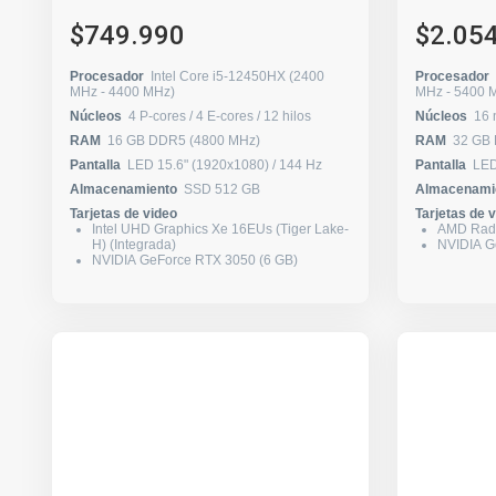
$749.990
$2.05
Procesador
Intel Core i5-12450HX (2400
Procesador
MHz - 4400 MHz)
MHz - 540
Núcleos
4 P-cores / 4 E-cores / 12 hilos
Núcleos
RAM
16 GB DDR5 (4800 MHz)
RAM
32 GB
Pantalla
LED 15.6" (1920x1080) / 144 Hz
Pantalla
Almacenamiento
SSD 512 GB
Almacenami
Tarjetas de video
Tarjetas de 
Intel UHD Graphics Xe 16EUs (Tiger Lake-
AMD Rade
H) (Integrada)
NVIDIA G
NVIDIA GeForce RTX 3050 (6 GB)