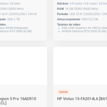
8 núcleos / 16 hilos
Núcleos
6 P-cores / 4 E-cores / 16
 DDR5 (5600 MHz)
RAM
16 GB DDR5 (5600 MHz)
LED 16.0" (1920x1200) / 144 Hz
Pantalla
LED 15.6" (1920x1
ento
SSD 1 TB
Almacenamiento
SSD 512 GB
video
Tarjetas de video
on 860M (Integrada)
Intel UHD Graphics Xe 16EUs (Int
eForce RTX 5060 (8 GB)
NVIDIA GeForce RTX 5050 (8 GB)
Gamer
egion 5 Pro 16ADR10
HP Victus 15-FA2014LA [BA
LCL]