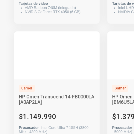
Tarjetas de video
Tarjetas de 
AMD Radeon 740M (Integrada)
Intel UHD
NVIDIA GeForce RTX 4050 (6 GB)
NVIDIA G
Gamer
Gamer
HP Omen Transcend 14-FB0000LA
HP Omen 
[A0AP2LA]
[BM6U5LA
$1.149.990
$1.37
Procesador
Intel Core Ultra 7 155H (3800
Procesador
MHz - 4800 MHz)
- 5000 MHz)