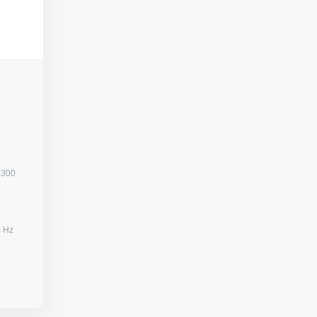
3300
080) / 144 Hz