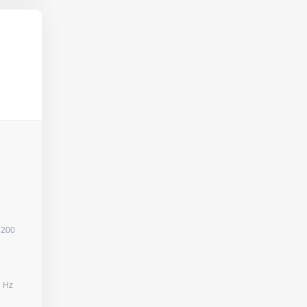
3200
080) / 144 Hz