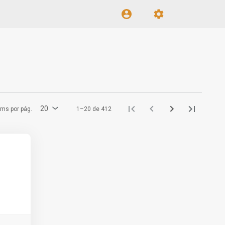
20
ems por pág.
1–20 de 412