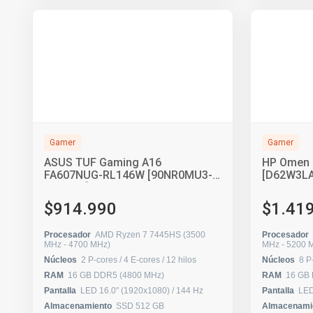
Gamer
Gamer
ASUS TUF Gaming A16
HP Omen 
FA607NUG-RL146W [90NR0MU3-
[D62W3LA
M00910]
$914.990
$1.41
Procesador
AMD Ryzen 7 7445HS (3500
Procesador
MHz - 4700 MHz)
MHz - 520
Núcleos
2 P-cores / 4 E-cores / 12 hilos
Núcleos
RAM
16 GB DDR5 (4800 MHz)
RAM
16 GB
Pantalla
LED 16.0" (1920x1080) / 144 Hz
Pantalla
Almacenamiento
SSD 512 GB
Almacenami