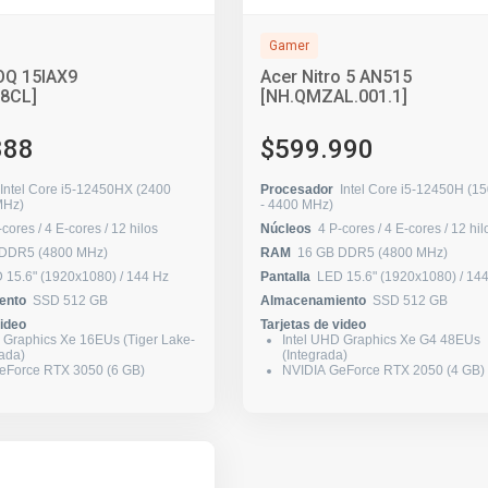
Gamer
OQ 15IAX9
Acer Nitro 5 AN515
8CL]
[NH.QMZAL.001.1]
888
$599.990
Intel Core i5-12450HX (2400
Procesador
Intel Core i5-12450H (1
0 MHz)
- 4400 MHz)
4 P-cores / 4 E-cores / 12 hilos
Núcleos
4 P-cores / 4 E-cores / 12
 DDR5 (4800 MHz)
RAM
16 GB DDR5 (4800 MHz)
LED 15.6" (1920x1080) / 144 Hz
Pantalla
LED 15.6" (1920x1
ento
SSD 512 GB
Almacenamiento
SSD 512 GB
video
Tarjetas de video
 Graphics Xe 16EUs (Tiger Lake-
Intel UHD Graphics Xe G4 48EUs
rada)
(Integrada)
eForce RTX 3050 (6 GB)
NVIDIA GeForce RTX 2050 (4 GB)