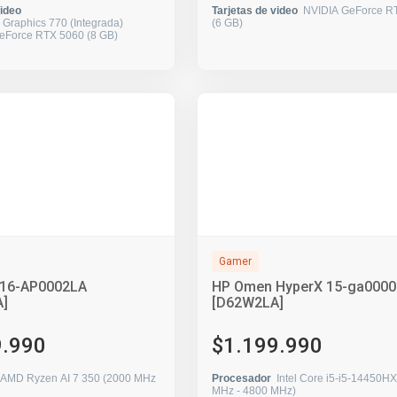
video
Tarjetas de video
NVIDIA GeForce R
 Graphics 770 (Integrada)
(6 GB)
eForce RTX 5060 (8 GB)
Gamer
16-AP0002LA
HP Omen HyperX 15-ga0000
]
[D62W2LA]
9.990
$1.199.990
AMD Ryzen AI 7 350 (2000 MHz
Procesador
Intel Core i5-i5-14450H
MHz - 4800 MHz)