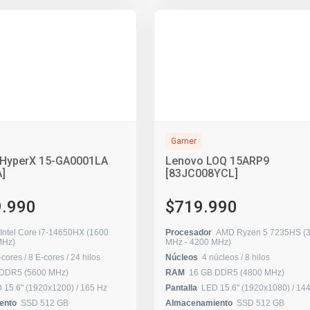
Gamer
HyperX 15-GA0001LA
Lenovo LOQ 15ARP9
]
[83JC008YCL]
9.990
$719.990
Intel Core i7-14650HX (1600
Procesador
AMD Ryzen 5 7235HS (
0 MHz)
MHz - 4200 MHz)
8 P-cores / 8 E-cores / 24 hilos
Núcleos
4 núcleos / 8 hilos
 DDR5 (5600 MHz)
RAM
16 GB DDR5 (4800 MHz)
LED 15.6" (1920x1200) / 165 Hz
Pantalla
LED 15.6" (1920x1
ento
SSD 512 GB
Almacenamiento
SSD 512 GB