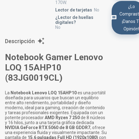
170W.
¿Lo
Lector de tarjetas
No
Comprast
¿Lector de huellas
¡Danos 
digitales?
No
Opinión
Descripción
Notebook Gamer Lenovo
LOQ 15AHP10
(83JG0019CL)
La
Notebook Lenovo LOQ 15AHP10
es una portátil
diseñada para usuarios que buscan un equilibrio
entre alto rendimiento, portabilidad y diseño
moderno, ideal para gaming, creación de contenido
y tareas profesionales exigentes. Equipada con un
potente procesador
AMD Ryzen 7 250
de 8 núcleos
y 16 hilos, junto a una tarjeta gráfica dedicada
NVIDIA GeForce RTX 5060 de 8 GB GDDR7
, ofrece
una experiencia fluida y visualmente impactante. Su
pantalla de
15.6 pulgadas Full HD (1920x1080)
con