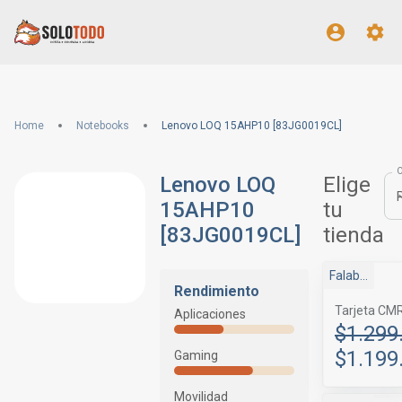
Home
Notebooks
Lenovo LOQ 15AHP10 [83JG0019CL]
Lenovo LOQ
Elige
15AHP10
tu
[83JG0019CL]
tienda
Falabella
Rendimiento
Tarjeta CM
Aplicaciones
$1.299
$1.199
Gaming
Movilidad