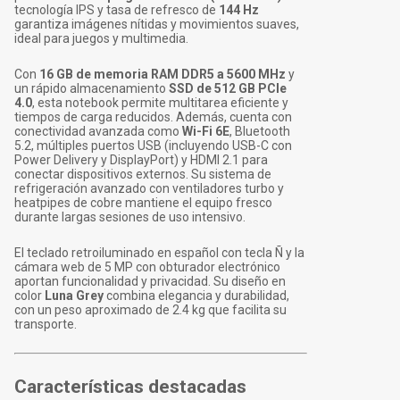
tecnología IPS y tasa de refresco de
144 Hz
garantiza imágenes nítidas y movimientos suaves,
ideal para juegos y multimedia.
Con
16 GB de memoria RAM DDR5 a 5600 MHz
y
un rápido almacenamiento
SSD de 512 GB PCIe
4.0
, esta notebook permite multitarea eficiente y
tiempos de carga reducidos. Además, cuenta con
conectividad avanzada como
Wi-Fi 6E
, Bluetooth
5.2, múltiples puertos USB (incluyendo USB-C con
Power Delivery y DisplayPort) y HDMI 2.1 para
conectar dispositivos externos. Su sistema de
refrigeración avanzado con ventiladores turbo y
heatpipes de cobre mantiene el equipo fresco
durante largas sesiones de uso intensivo.
El teclado retroiluminado en español con tecla Ñ y la
cámara web de 5 MP con obturador electrónico
aportan funcionalidad y privacidad. Su diseño en
color
Luna Grey
combina elegancia y durabilidad,
con un peso aproximado de 2.4 kg que facilita su
transporte.
Características destacadas