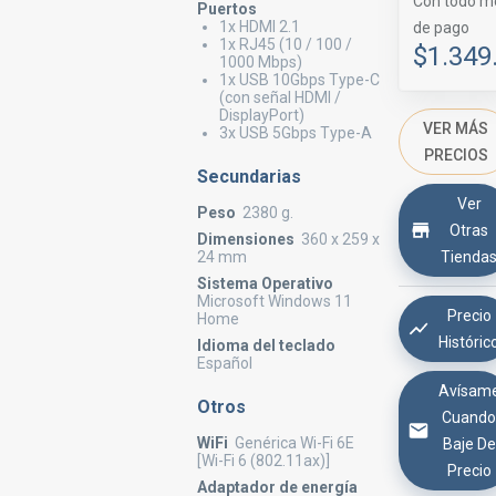
Con todo m
Puertos
1x HDMI 2.1
de pago
1x RJ45 (10 / 100 /
$1.349
1000 Mbps)
1x USB 10Gbps Type-C
(con señal HDMI /
DisplayPort)
VER MÁS
3x USB 5Gbps Type-A
PRECIOS
Secundarias
Ver
Peso
2380 g.
Otras
Dimensiones
360 x 259 x
Tienda
24 mm
Sistema Operativo
Microsoft Windows 11
Precio
Home
Históric
Idioma del teclado
Español
Avísam
Otros
Cuand
WiFi
Genérica Wi-Fi 6E
Baje De
[Wi-Fi 6 (802.11ax)]
Precio
Adaptador de energía