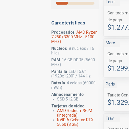
Tecnomas.cl
Con todo m
de pago
Características
$1.277
Procesador
AMD Ryzen
7 250 (3300 MHz - 5100
MHz)
Mercado Libre
Núcleos
8 núcleos / 16
hilos
Con todo m
RAM
16 GB DDR5 (5600
de pago
MHz)
$1.299
Pantalla
LED 15.6"
(1920x1200) / 144 Hz
Batería
4 celdas (60000
Paris
mWh)
Almacenamiento
Tarjeta Ce
SSD 512 GB
$1.329
Tarjetas de video
AMD Radeon 780M
(Integrada)
Travel Tienda
NVIDIA GeForce RTX
5060 (8 GB)