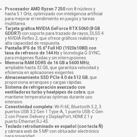
Procesador AMD Ryzen 7 250
con 8 núcleos y
hasta 5.1 GHz, optimizado con inteligencia artificial
para mejorar el rendimiento en juegos y tareas
multitarea.
Tarjeta gráfica NVIDIA GeForce RTX 5060 (8 GB
GDDR7)
con soporte para trazado de rayos, DLSS 4
y NVIDIA Reflex 2, que ofrece gráficos realistas y
alta capacidad de respuesta.
Pantalla IPS de 15.6" Full HD (1920x1080) con
tasa de refresco de 144 Hz
y tecnología G-SYNC,
para imágenes fluidas y sin interrupciones.
Memoria RAM DDR5 de 16 GB a 5600 MHz
,
ampliable hasta 32 GB, que garantiza velocidad y
eficiencia en aplicaciones exigentes.
Almacenamiento SSD PCIe 4.0 de 512 GB
, que
proporciona arranques y cargas rápidas.
Sistema de refrigeración avanzado con
ventiladores turbo y heatpipes de cobre
, que
mantiene temperaturas óptimas durante uso
intensivo.
Conectividad completa:
Wi-Fi 6E, Bluetooth 5.2, 3
puertos USB 3.2 Gen 1 Type-A, 1 puerto USB-C Gen
2 con Power Delivery y DisplayPort, HDMI 2.1 y
puerto Ethernet RJ-45.
Teclado retroiluminado en español (con tecla Ñ)
y cámara web de 5 MP con obturador electrónico
para privacidad.