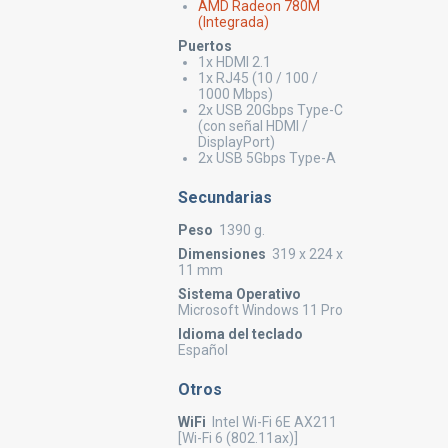
AMD Radeon 780M
(Integrada)
Puertos
1x HDMI 2.1
1x RJ45 (10 / 100 /
1000 Mbps)
2x USB 20Gbps Type-C
(con señal HDMI /
DisplayPort)
2x USB 5Gbps Type-A
Secundarias
Peso
1390 g.
Dimensiones
319 x 224 x
11 mm
Sistema Operativo
Microsoft Windows 11 Pro
Idioma del teclado
Español
Otros
WiFi
Intel Wi-Fi 6E AX211
[Wi-Fi 6 (802.11ax)]