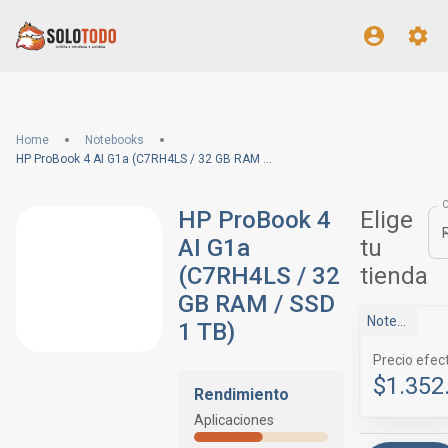
Home
Notebooks
HP ProBook 4 AI G1a (C7RH4LS / 32 GB RAM / SSD 1 TB)
HP ProBook 4
Elige
AI G1a
tu
(C7RH4LS / 32
tienda
GB RAM / SSD
NotebookStore
1 TB)
Precio efec
$1.352
Rendimiento
Aplicaciones