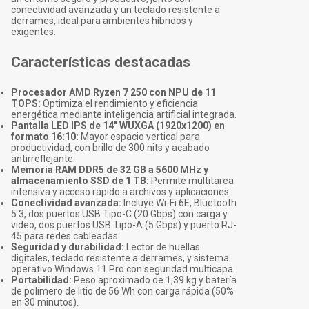
conectividad avanzada y un teclado resistente a
derrames, ideal para ambientes híbridos y
exigentes.
Características destacadas
Procesador AMD Ryzen 7 250 con NPU de 11
TOPS:
Optimiza el rendimiento y eficiencia
energética mediante inteligencia artificial integrada.
Pantalla LED IPS de 14" WUXGA (1920x1200) en
formato 16:10:
Mayor espacio vertical para
productividad, con brillo de 300 nits y acabado
antirreflejante.
Memoria RAM DDR5 de 32 GB a 5600 MHz y
almacenamiento SSD de 1 TB:
Permite multitarea
intensiva y acceso rápido a archivos y aplicaciones.
Conectividad avanzada:
Incluye Wi-Fi 6E, Bluetooth
5.3, dos puertos USB Tipo-C (20 Gbps) con carga y
video, dos puertos USB Tipo-A (5 Gbps) y puerto RJ-
45 para redes cableadas.
Seguridad y durabilidad:
Lector de huellas
digitales, teclado resistente a derrames, y sistema
operativo Windows 11 Pro con seguridad multicapa.
Portabilidad:
Peso aproximado de 1,39 kg y batería
de polímero de litio de 56 Wh con carga rápida (50%
en 30 minutos).