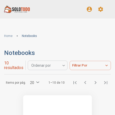
Home
Notebooks
Notebooks
10
Filtrar Por
Ordenar por
resultados
20
Items por pág.
1–10 de 10