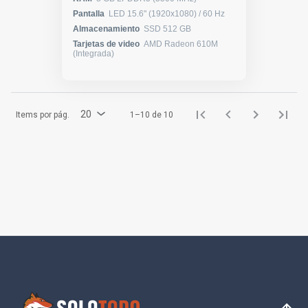
Pantalla
LED 15.6" (1920x1080) / 60 Hz
Almacenamiento
SSD 512 GB
Tarjetas de video
AMD Radeon 610M
(Integrada)
20
Items por pág.
1–10 de 10