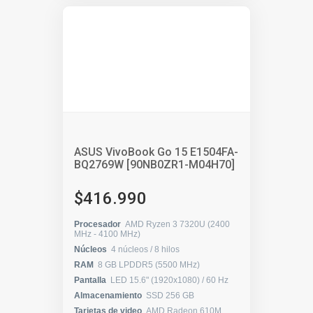
ASUS VivoBook Go 15 E1504FA-
BQ2769W [90NB0ZR1-M04H70]
$416.990
Procesador
AMD Ryzen 3 7320U (2400
MHz - 4100 MHz)
Núcleos
4 núcleos / 8 hilos
RAM
8 GB LPDDR5 (5500 MHz)
Pantalla
LED 15.6" (1920x1080) / 60 Hz
Almacenamiento
SSD 256 GB
Tarjetas de video
AMD Radeon 610M