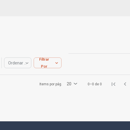
Filtrar
Ordenar por
Por
20
Items por pág.
0–0 de 0