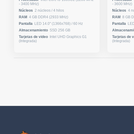
- 3400 MHz)
- 3600 MHz)
Núcleos
2 núcleos / 4 hilos
Núcleos
RAM
4 GB DDR4 (2933 MHz)
RAM
8 GB 
Pantalla
LED 14.0" (1366x768) / 60 Hz
Pantalla
Almacenamiento
SSD 256 GB
Almacenami
Tarjetas de video
Intel UHD Graphics G1
Tarjetas de 
(Integrada)
(Integrada)