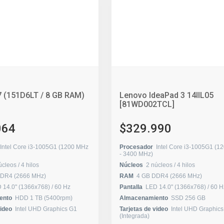
 (151D6LT / 8 GB RAM)
Lenovo IdeaPad 3 14IIL05
[81WD002TCL]
064
$329.990
Intel Core i3-1005G1 (1200 MHz
Procesador
Intel Core i3-1005G1 (1
- 3400 MHz)
2 núcleos / 4 hilos
Núcleos
2 núcleos / 4 hilos
DDR4 (2666 MHz)
RAM
4 GB DDR4 (2666 MHz)
LED 14.0" (1366x768) / 60 Hz
Pantalla
LED 14.0" (1366x768) / 6
ento
HDD 1 TB (5400rpm)
Almacenamiento
SSD 256 GB
video
Intel UHD Graphics G1
Tarjetas de video
Intel UHD Graphic
(Integrada)