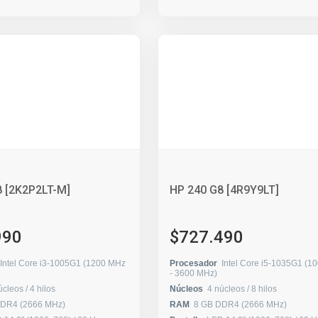
8 [2K2P2LT-M]
HP 240 G8 [4R9Y9LT]
990
$727.490
Intel Core i3-1005G1 (1200 MHz
Procesador
Intel Core i5-1035G1 (1
- 3600 MHz)
2 núcleos / 4 hilos
Núcleos
4 núcleos / 8 hilos
DDR4 (2666 MHz)
RAM
8 GB DDR4 (2666 MHz)