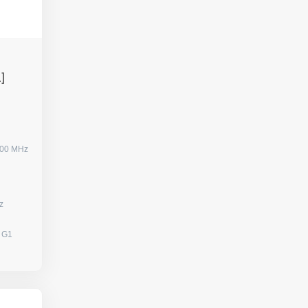
]
000 MHz
0 Hz
s G1