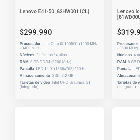
Lenovo E41-50 [82HW0011CL]
Lenovo Id
[81WD00
$299.990
$319.
Procesador
Intel Core i3-1005G1 (1200 MHz
Procesador
- 3400 MHz)
- 3600 MHz)
Núcleos
2 núcleos / 4 hilos
Núcleos
RAM
8 GB DDR4 (3200 MHz)
RAM
8 GB 
Pantalla
LED 14.0" (1366x768) / 60 Hz
Pantalla
Almacenamiento
SSD 512 GB
Almacenami
Tarjetas de video
Intel UHD Graphics G1
Tarjetas de 
(Integrada)
(Integrada)