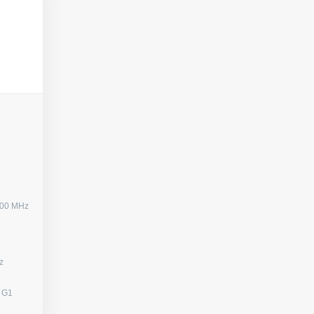
200 MHz
0 Hz
s G1