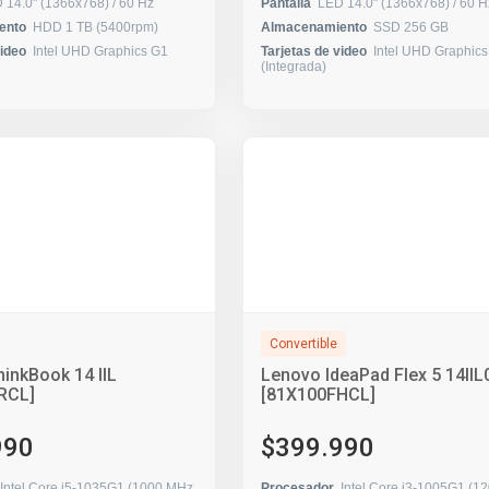
LED 14.0" (1366x768) / 60 Hz
Pantalla
LED 14.0" (1366x768) / 6
ento
HDD 1 TB (5400rpm)
Almacenamiento
SSD 256 GB
video
Intel UHD Graphics G1
Tarjetas de video
Intel UHD Graphic
(Integrada)
Convertible
inkBook 14 IIL
Lenovo IdeaPad Flex 5 14IIL
RCL]
[81X100FHCL]
990
$399.990
Intel Core i5-1035G1 (1000 MHz
Procesador
Intel Core i3-1005G1 (1