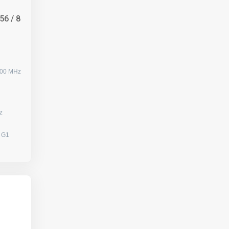
56 / 8
200 MHz
0 Hz
s G1