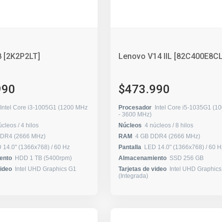
 [2K2P2LT]
Lenovo V14 IIL [82C400E8CL
990
$473.990
Intel Core i3-1005G1 (1200 MHz
Procesador
Intel Core i5-1035G1 (1
- 3600 MHz)
2 núcleos / 4 hilos
Núcleos
4 núcleos / 8 hilos
DDR4 (2666 MHz)
RAM
4 GB DDR4 (2666 MHz)
LED 14.0" (1366x768) / 60 Hz
Pantalla
LED 14.0" (1366x768) / 6
ento
HDD 1 TB (5400rpm)
Almacenamiento
SSD 256 GB
video
Intel UHD Graphics G1
Tarjetas de video
Intel UHD Graphic
(Integrada)