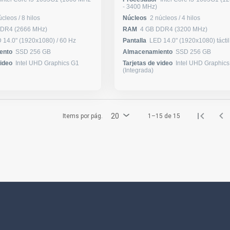
- 3400 MHz)
4 núcleos / 8 hilos
Núcleos
2 núcleos / 4 hilos
DDR4 (2666 MHz)
RAM
4 GB DDR4 (3200 MHz)
LED 14.0" (1920x1080) / 60 Hz
Pantalla
LED 14.0" (192
ento
SSD 256 GB
Almacenamiento
SSD 256 GB
video
Intel UHD Graphics G1
Tarjetas de video
Intel UHD Graphic
(Integrada)
20
Items por pág.
1–15 de 15