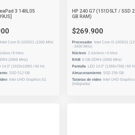
eaPad 3 14IIL05
HP 240 G7 (151D5LT / SSD 2
U9US]
GB RAM)
900
$269.900
Intel Core i5-1035G1 (1000 MHz
Procesador
Intel Core i3-1005G1 (1
- 3400 MHz)
4 núcleos / 8 hilos
Núcleos
2 núcleos / 4 hilos
DDR4 (2666 MHz)
RAM
8 GB DDR4 (2666 MHz)
LED 14.0" (1920x1080) / 60 Hz
Pantalla
LED 14.0" (1366x768) / 6
ento
SSD 512 GB
Almacenamiento
SSD 256 GB
video
Intel UHD Graphics G1
Tarjetas de video
Intel UHD Graphic
(Integrada)