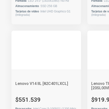
Pantalla
LED 14.0" (1920x1080) / 60 Hz
Pantalla
Almacenamiento
SSD 256 GB
Almacenami
Tarjetas de video
Intel UHD Graphics G1
Tarjetas de 
(Integrada)
(Integrada)
Lenovo V14 IIL [82C401LXCL]
Lenovo Th
[20SL00V
$551.539
$919.
Procesador
Intel Core i3-1005G1 (1200 MHz
Procesador