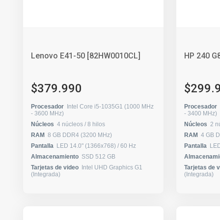
Lenovo E41-50 [82HW0010CL]
HP 240 G8
$379.990
$299.
Procesador
Intel Core i5-1035G1 (1000 MHz
Procesador
- 3600 MHz)
- 3400 MHz)
Núcleos
4 núcleos / 8 hilos
Núcleos
RAM
8 GB DDR4 (3200 MHz)
RAM
4 GB 
Pantalla
LED 14.0" (1366x768) / 60 Hz
Pantalla
Almacenamiento
SSD 512 GB
Almacenami
Tarjetas de video
Intel UHD Graphics G1
Tarjetas de 
(Integrada)
(Integrada)