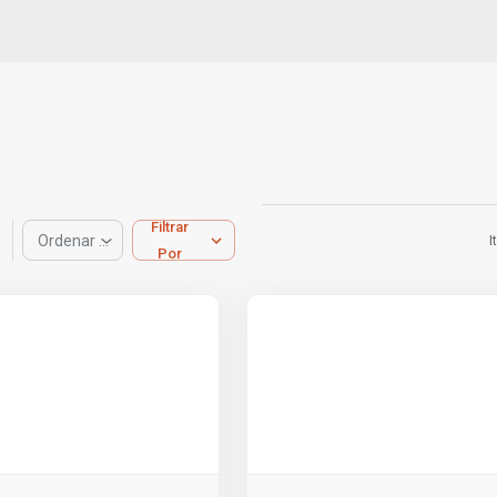
Filtrar
Ordenar por
I
Por