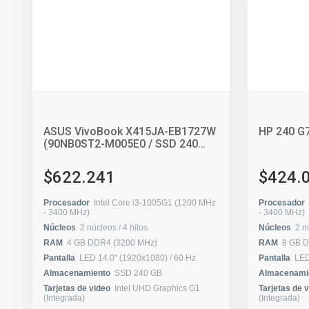
ASUS VivoBook X415JA-EB1727W
HP 240 G7
(90NB0ST2-M005E0 / SSD 240
GB)
$622.241
$424.
Procesador
Intel Core i3-1005G1 (1200 MHz
Procesador
- 3400 MHz)
- 3400 MHz)
Núcleos
2 núcleos / 4 hilos
Núcleos
RAM
4 GB DDR4 (3200 MHz)
RAM
8 GB 
Pantalla
LED 14.0" (1920x1080) / 60 Hz
Pantalla
Almacenamiento
SSD 240 GB
Almacenami
Tarjetas de video
Intel UHD Graphics G1
Tarjetas de 
(Integrada)
(Integrada)