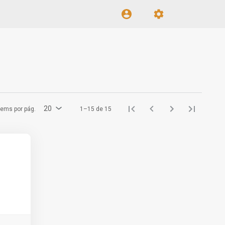
20
tems por pág.
1–15 de 15