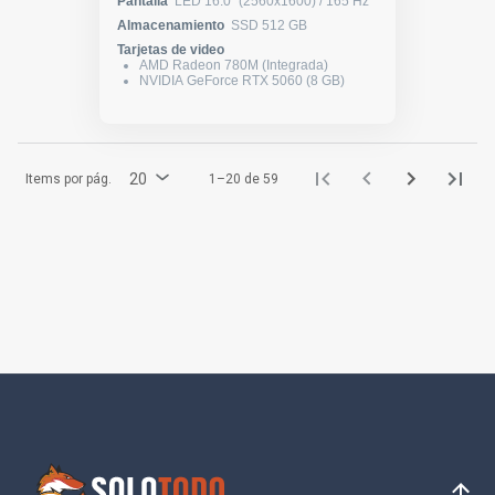
Pantalla
LED 16.0" (2560x1600) / 165 Hz
Almacenamiento
SSD 512 GB
Tarjetas de video
AMD Radeon 780M (Integrada)
NVIDIA GeForce RTX 5060 (8 GB)
20
Items por pág.
1–20 de 59