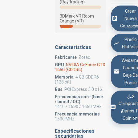
(Ray tracing)
Crear
3DMark VR Room
Nueva
Orange (VR)
Cotizaci
Precio
Históric
Características
Fabricante
Zotac
Avísam
GPU
NVIDIA GeForce GTX
Cuand
1650 (GDDR6)
Baje De
Memoria
4 GB GDDR6
(128 bit)
Precio
Bus
PCI Express 3.0 x16
¿Lo
Frecuencias core (base
/ boost / OC)
Comprast
1410 / 1590 / 1650 MHz
¡Danos 
Frecuencia memorias
Opinión
1500 MHz
Especificaciones
secundarias