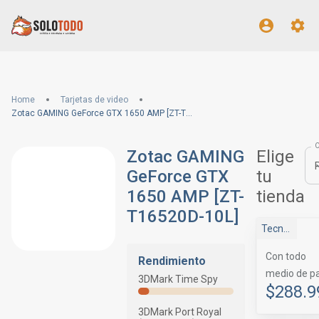
Home
Tarjetas de video
Zotac GAMING GeForce GTX 1650 AMP [ZT-T16520D-10L]
Zotac GAMING
Elige
GeForce GTX
tu
1650 AMP [ZT-
tienda
T16520D-10L]
TecnoSite
Con todo
Rendimiento
medio de p
3DMark Time Spy
$288.9
3DMark Port Royal