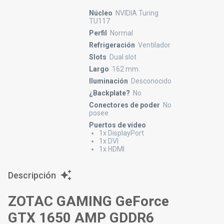
Núcleo
NVIDIA Turing
TU117
Perfil
Normal
Refrigeración
Ventilador
Slots
Dual slot
Largo
162 mm.
Iluminación
Desconocido
¿Backplate?
No
Conectores de poder
No
posee
Puertos de video
1x DisplayPort
1x DVI
1x HDMI
Descripción
ZOTAC GAMING GeForce
GTX 1650 AMP GDDR6