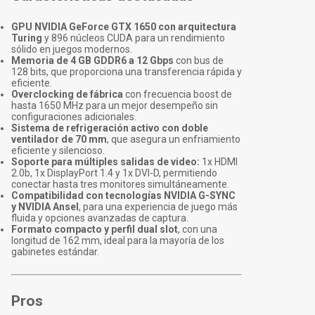
GPU NVIDIA GeForce GTX 1650 con arquitectura
Turing
y 896 núcleos CUDA para un rendimiento
sólido en juegos modernos.
Memoria de 4 GB GDDR6 a 12 Gbps
con bus de
128 bits, que proporciona una transferencia rápida y
eficiente.
Overclocking de fábrica
con frecuencia boost de
hasta 1650 MHz para un mejor desempeño sin
configuraciones adicionales.
Sistema de refrigeración activo con doble
ventilador de 70 mm
, que asegura un enfriamiento
eficiente y silencioso.
Soporte para múltiples salidas de video:
1x HDMI
2.0b, 1x DisplayPort 1.4 y 1x DVI-D, permitiendo
conectar hasta tres monitores simultáneamente.
Compatibilidad con tecnologías NVIDIA G-SYNC
y NVIDIA Ansel
, para una experiencia de juego más
fluida y opciones avanzadas de captura.
Formato compacto y perfil dual slot
, con una
longitud de 162 mm, ideal para la mayoría de los
gabinetes estándar.
Pros