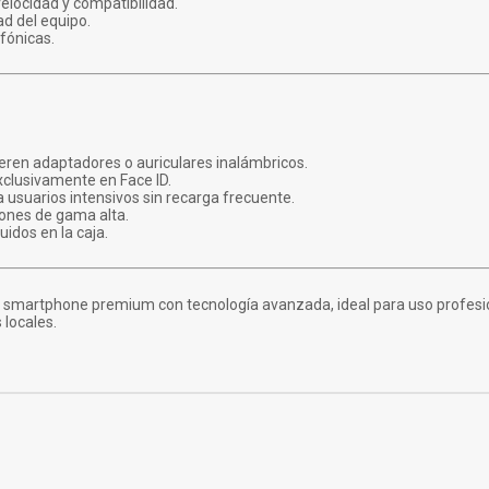
locidad y compatibilidad.
ad del equipo.
efónicas.
ieren adaptadores o auriculares inalámbricos.
exclusivamente en Face ID.
a usuarios intensivos sin recarga frecuente.
ones de gama alta.
idos en la caja.
n smartphone premium con tecnología avanzada, ideal para uso profesi
 locales.