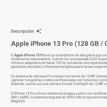
Descripción
Apple iPhone 13 Pro (128 GB / 
El
Apple iPhone 13 Pro
es un smartphone de alta gama que comb
rendimiento sobresaliente. Cuenta con una pantalla OLED Super
refresco adaptativa de hasta 120 Hz, brindando una experiencia v
garantiza velocidad y eficiencia energética para tareas exigente
Su sistema de cámaras Pro incluye tres lentes de 12 MP (teleobj
capturar fotografías y videos profesionales con funciones com
Además, cuenta con una cámara frontal TrueDepth de 12 MP co
El iPhone 13 Pro ofrece resistencia al agua y polvo con certific
SIM + eSIM). Su batería integrada de 3095 mAh proporciona hast
MagSafe.