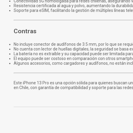
Conectividad 5G homologada para redes chilenas, asegurando ve
Resistencia certificada al agua y polvo, aumentando la durabilid
Soporte para eSIM, facilitando la gestión de múltiples líneas tel
Contras
No incluye conector de audífonos de 3.5 mm, por lo que se requ
No cuenta con lector de huellas digitales; la seguridad se basa 
La batería no es extraíble y su capacidad puede ser limitada par
El equipo puede ser costoso en comparación con otros smartph
Algunos accesorios, como cargadores y audífonos, no están inclu
Este iPhone 13 Pro es una opción sólida para quienes buscan u
en Chile, con garantía de compatibilidad y soporte para las redes