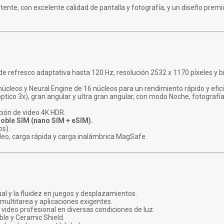
tente, con excelente calidad de pantalla y fotografía, y un diseño prem
e refresco adaptativa hasta 120 Hz, resolución 2532 x 1170 píxeles y b
úcleos y Neural Engine de 16 núcleos para un rendimiento rápido y efic
óptico 3x), gran angular y ultra gran angular, con modo Noche, fotograf
ión de video 4K HDR.
doble SIM (nano SIM + eSIM).
os).
deo, carga rápida y carga inalámbrica MagSafe.
ual y la fluidez en juegos y desplazamientos.
multitarea y aplicaciones exigentes.
 video profesional en diversas condiciones de luz.
le y Ceramic Shield.