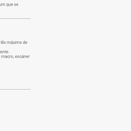
ium que se
rillo máximo de
iente.
ía macro, escáner