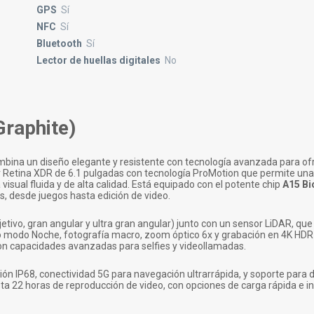
GPS
Sí
NFC
Sí
Bluetooth
Sí
Lector de huellas digitales
No
Graphite)
ina un diseño elegante y resistente con tecnología avanzada para of
 Retina XDR de 6.1 pulgadas con tecnología ProMotion que permite una
isual fluida y de alta calidad. Está equipado con el potente chip
A15 Bi
s, desde juegos hasta edición de video.
etivo, gran angular y ultra gran angular) junto con un sensor LiDAR, qu
o modo Noche, fotografía macro, zoom óptico 6x y grabación en 4K HDR 
n capacidades avanzadas para selfies y videollamadas.
ación IP68, conectividad 5G para navegación ultrarrápida, y soporte para
a 22 horas de reproducción de video, con opciones de carga rápida e i