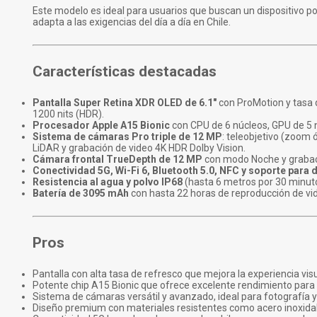
Este modelo es ideal para usuarios que buscan un dispositivo po
adapta a las exigencias del día a día en Chile.
Características destacadas
Pantalla Super Retina XDR OLED de 6.1"
con ProMotion y tasa d
1200 nits (HDR).
Procesador Apple A15 Bionic
con CPU de 6 núcleos, GPU de 5 n
Sistema de cámaras Pro triple de 12 MP
: teleobjetivo (zoom 
LiDAR y grabación de video 4K HDR Dolby Vision.
Cámara frontal TrueDepth de 12 MP
con modo Noche y grabac
Conectividad 5G, Wi-Fi 6, Bluetooth 5.0, NFC y soporte para 
Resistencia al agua y polvo IP68
(hasta 6 metros por 30 minut
Batería de 3095 mAh
con hasta 22 horas de reproducción de vi
Pros
Pantalla con alta tasa de refresco que mejora la experiencia vis
Potente chip A15 Bionic que ofrece excelente rendimiento para 
Sistema de cámaras versátil y avanzado, ideal para fotografía y
Diseño premium con materiales resistentes como acero inoxidab