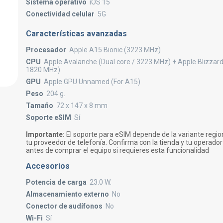
Sistema operativo
iOS 15
Conectividad celular
5G
Características avanzadas
Procesador
Apple A15 Bionic (3223 MHz)
CPU
Apple Avalanche (Dual core / 3223 MHz) + Apple Blizzard
1820 MHz)
GPU
Apple GPU Unnamed (For A15)
Peso
204 g.
Tamaño
72 x 147 x 8 mm
Soporte eSIM
Sí
Importante:
El soporte para eSIM depende de la variante region
tu proveedor de telefonía. Confirma con la tienda y tu operador
antes de comprar el equipo si requieres esta funcionalidad
Accesorios
Potencia de carga
23.0 W.
Almacenamiento externo
No
Conector de audífonos
No
Wi-Fi
Sí