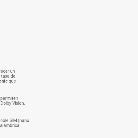
recer un
 tasa de
onic
que
e permiten
Dolby Vision.
 doble SIM (nano
nalámbrica