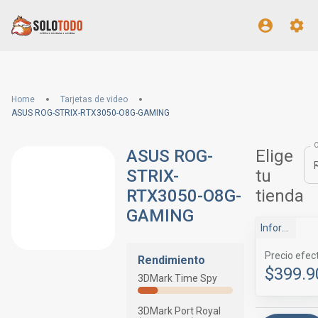
Home
Tarjetas de video
ASUS ROG-STRIX-RTX3050-O8G-GAMING
ASUS ROG-
Elige
STRIX-
tu
RTX3050-O8G-
tienda
GAMING
Infor-Ingen
Precio efec
Rendimiento
$399.9
3DMark Time Spy
3DMark Port Royal