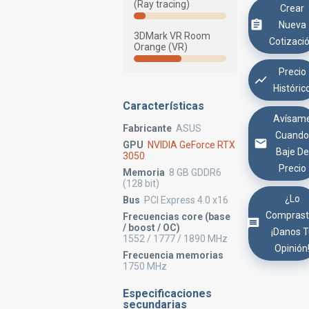
(Ray tracing)
Crear
Nueva
3DMark VR Room
Cotizaci
Orange (VR)
Precio
Históric
Características
Avísam
Fabricante
ASUS
Cuand
GPU
NVIDIA GeForce RTX
Baje De
3050
Precio
Memoria
8 GB GDDR6
(128 bit)
¿Lo
Bus
PCI Express 4.0 x16
Comprast
Frecuencias core (base
/ boost / OC)
¡Danos 
1552 / 1777 / 1890 MHz
Opinión
Frecuencia memorias
1750 MHz
Especificaciones
secundarias