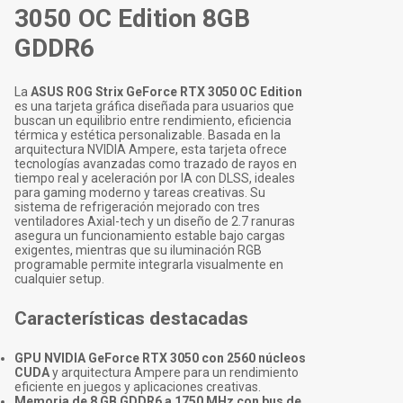
3050 OC Edition 8GB
GDDR6
La
ASUS ROG Strix GeForce RTX 3050 OC Edition
es una tarjeta gráfica diseñada para usuarios que
buscan un equilibrio entre rendimiento, eficiencia
térmica y estética personalizable. Basada en la
arquitectura NVIDIA Ampere, esta tarjeta ofrece
tecnologías avanzadas como trazado de rayos en
tiempo real y aceleración por IA con DLSS, ideales
para gaming moderno y tareas creativas. Su
sistema de refrigeración mejorado con tres
ventiladores Axial-tech y un diseño de 2.7 ranuras
asegura un funcionamiento estable bajo cargas
exigentes, mientras que su iluminación RGB
programable permite integrarla visualmente en
cualquier setup.
Características destacadas
GPU NVIDIA GeForce RTX 3050 con 2560 núcleos
CUDA
y arquitectura Ampere para un rendimiento
eficiente en juegos y aplicaciones creativas.
Memoria de 8 GB GDDR6 a 1750 MHz con bus de