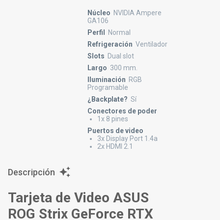
Núcleo
NVIDIA Ampere
GA106
Perfil
Normal
Refrigeración
Ventilador
Slots
Dual slot
Largo
300 mm.
Iluminación
RGB
Programable
¿Backplate?
Sí
Conectores de poder
1x 8 pines
Puertos de video
3x Display Port 1.4a
2x HDMI 2.1
Descripción
Tarjeta de Video ASUS
ROG Strix GeForce RTX