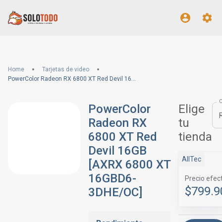
Home
Tarjetas de video
PowerColor Radeon RX 6800 XT Red Devil 16GB [AXRX 6800 XT 16GBD6-3DHE/OC]
PowerColor
Elige
Radeon RX
tu
6800 XT Red
tienda
Devil 16GB
AllTec
[AXRX 6800 XT
16GBD6-
Precio efec
$799.9
3DHE/OC]