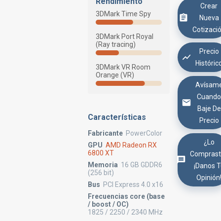
Rendimiento
Crear
3DMark Time Spy
Nueva
Cotizaci
3DMark Port Royal
(Ray tracing)
Precio
Históric
3DMark VR Room
Orange (VR)
Avísam
Cuand
Baje De
Características
Precio
Fabricante
PowerColor
¿Lo
GPU
AMD Radeon RX
6800 XT
Comprast
Memoria
16 GB GDDR6
¡Danos 
(256 bit)
Opinión
Bus
PCI Express 4.0 x16
Frecuencias core (base
/ boost / OC)
1825 / 2250 / 2340 MHz