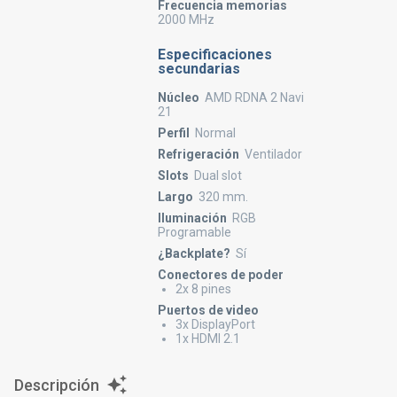
Frecuencia memorias
2000 MHz
Especificaciones
secundarias
Núcleo
AMD RDNA 2 Navi
21
Perfil
Normal
Refrigeración
Ventilador
Slots
Dual slot
Largo
320 mm.
Iluminación
RGB
Programable
¿Backplate?
Sí
Conectores de poder
2x 8 pines
Puertos de video
3x DisplayPort
1x HDMI 2.1
Descripción