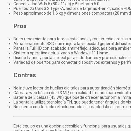
Conectividad Wi-Fi 5 (802.11ac) y Bluetooth 5.0.
Puertos: 2x USB 3.2 Type-A, lector de tarjetas 4-en-1, salida HDM
Peso aproximado de 1.6 kg y dimensiones compactas (20 mm d
Pros
Buen rendimiento para tareas cotidianas y multimedia gracias 
Almacenamiento SSD que mejora la velocidad general del siste
Pantalla Full HD con acabado antirreflejo, adecuada para ambien
Sistema operativo actualizado a Windows 11 Home.
Diseño liviano y portátil, ideal para estudiantes y profesionales
Variedad de puertos para conectar dispositivos externos y perifé
Contras
No incluye lector de huellas digitales para autenticación biométr
Cámara web básica de 0.3 MP, con calidad limitada para videol
Batería de 3 celdas (45 Wh) que puede ofrecer autonomía limita
La pantalla utiliza tecnología TN, que puede tener ángulos de vis
No cuenta con teclado retroiluminado ni características premium
Este equipo es una opción accesible y funcional para usuarios qu
entre rendimiento, portabilidad y precio.