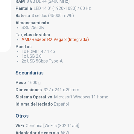
RAM
8 GB DDR4 (2400 MHz)
Pantalla
LED 14.0" (1920x1080) / 60 Hz
Batería
3 celdas (45000 mWh)
Almacenamiento
SSD 256 GB
Tarjetas de video
AMD Radeon RX Vega 3 (Integrada)
Puertos
1x HDMI 1.4 / 1.4b
1x USB 2.0
2x USB 5Gbps Type-A
Secundarias
Peso
1600 g.
Dimensiones
327 x 241 x 20 mm
Sistema Operativo
Microsoft Windows 11 Home
Idioma del teclado
Español
Otros
WiFi
Genérica [Wi-Fi 5 (802.11ac)]
Adaptador de energía
65W.