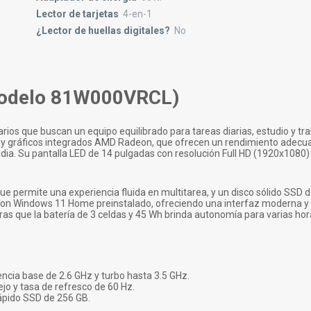
Lector de tarjetas
4-en-1
¿Lector de huellas digitales?
No
Modelo 81W000VRCL)
os que buscan un equipo equilibrado para tareas diarias, estudio y tra
y gráficos integrados AMD Radeon, que ofrecen un rendimiento adecu
dia. Su pantalla LED de 14 pulgadas con resolución Full HD (1920x1080
permite una experiencia fluida en multitarea, y un disco sólido SSD 
 con Windows 11 Home preinstalado, ofreciendo una interfaz moderna y 
tras que la batería de 3 celdas y 45 Wh brinda autonomía para varias hor
encia base de 2.6 GHz y turbo hasta 3.5 GHz.
jo y tasa de refresco de 60 Hz.
pido SSD de 256 GB.