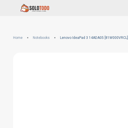
Home
Notebooks
Lenovo IdeaPad 3 14ADA05 [81W000VRCL]