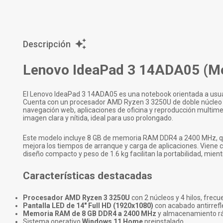
Descripción
Lenovo IdeaPad 3 14ADA05 (
El Lenovo IdeaPad 3 14ADA05 es una notebook orientada a usuari
Cuenta con un procesador AMD Ryzen 3 3250U de doble núcleo 
navegación web, aplicaciones de oficina y reproducción multime
imagen clara y nítida, ideal para uso prolongado.
Este modelo incluye 8 GB de memoria RAM DDR4 a 2400 MHz, que 
mejora los tiempos de arranque y carga de aplicaciones. Viene
diseño compacto y peso de 1.6 kg facilitan la portabilidad, mien
Características destacadas
Procesador AMD Ryzen 3 3250U
con 2 núcleos y 4 hilos, frecu
Pantalla LED de 14" Full HD (1920x1080)
con acabado antirrefle
Memoria RAM de 8 GB DDR4 a 2400 MHz
y almacenamiento rá
Sistema operativo
Windows 11 Home
preinstalado.