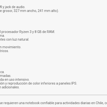
I y jack de audio.
e grosor, 327 mm ancho, 241 mm alto).
al procesador Ryzen 3 y 8 GB de RAM.
ma.
tes con luz natural.
 en movimiento.
ricos.
ica.
lamadas.
da en uso intensivo.
ión y reproducción de color inferiores a paneles IPS.
 adicionales.
e requieren una notebook confiable para actividades diarias en Chile, co