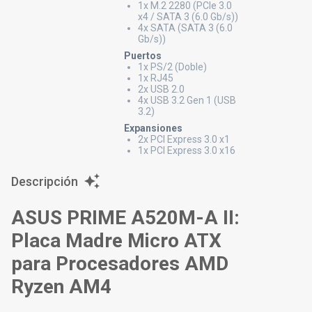
1x M.2 2280 (PCIe 3.0
x4 / SATA 3 (6.0 Gb/s))
4x SATA (SATA 3 (6.0
Gb/s))
Puertos
1x PS/2 (Doble)
1x RJ45
2x USB 2.0
4x USB 3.2 Gen 1 (USB
3.2)
Expansiones
2x PCI Express 3.0 x1
1x PCI Express 3.0 x16
Descripción
ASUS PRIME A520M-A II:
Placa Madre Micro ATX
para Procesadores AMD
Ryzen AM4