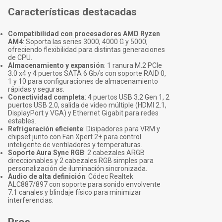
Características destacadas
Compatibilidad con procesadores AMD Ryzen
AM4
: Soporta las series 3000, 4000 G y 5000,
ofreciendo flexibilidad para distintas generaciones
de CPU.
Almacenamiento y expansión
: 1 ranura M.2 PCIe
3.0 x4 y 4 puertos SATA 6 Gb/s con soporte RAID 0,
1 y 10 para configuraciones de almacenamiento
rápidas y seguras.
Conectividad completa
: 4 puertos USB 3.2 Gen 1, 2
puertos USB 2.0, salida de video múltiple (HDMI 2.1,
DisplayPort y VGA) y Ethernet Gigabit para redes
estables.
Refrigeración eficiente
: Disipadores para VRM y
chipset junto con Fan Xpert 2+ para control
inteligente de ventiladores y temperaturas.
Soporte Aura Sync RGB
: 2 cabezales ARGB
direccionables y 2 cabezales RGB simples para
personalización de iluminación sincronizada.
Audio de alta definición
: Códec Realtek
ALC887/897 con soporte para sonido envolvente
7.1 canales y blindaje físico para minimizar
interferencias.