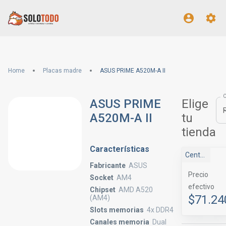
Home
Placas madre
ASUS PRIME A520M-A II
ASUS PRIME
Elige
A520M-A II
tu
tienda
Características
Central Gamer
Fabricante
ASUS
Precio
Socket
AM4
efectivo
Chipset
AMD A520
$71.24
(AM4)
Slots memorias
4x DDR4
Canales memoria
Dual