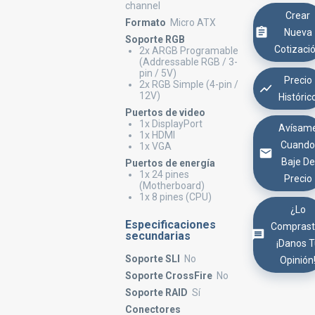
channel
Crear
Formato
Micro ATX
Nueva
Soporte RGB
Cotizaci
2x ARGB Programable
(Addressable RGB / 3-
pin / 5V)
Precio
2x RGB Simple (4-pin /
12V)
Históric
Puertos de video
1x DisplayPort
Avísam
1x HDMI
Cuand
1x VGA
Baje De
Puertos de energía
1x 24 pines
Precio
(Motherboard)
1x 8 pines (CPU)
¿Lo
Especificaciones
Comprast
secundarias
¡Danos 
Soporte SLI
No
Opinión
Soporte CrossFire
No
Soporte RAID
Sí
Conectores