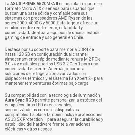
La
ASUS PRIME A520M-A II
es una placa madre en
formato Micro ATX diseñada para usuarios que
buscan una base sólida y confiable para sus
sistemas con procesadores AMD Ryzen de las
series 3000, 4000 G y 5000. Esta tarjeta ofrece un
equilibrio entre rendimiento, estabilidad y
conectividad, ideal para equipos de oficina, estudio,
gaming de entrada y uso general en Chile.
Destaca por su soporte para memoria DDR4 de
hasta 128 GB en configuración dual channel,
almacenamiento rápido mediante ranura M.2 PCIe
3.0 x4 y múltiples puertos USB 3.2 Gen 1 para una
conectividad eficiente. Además, incorpora
soluciones de refrigeración avanzadas con
disipadores térmicos y el sistema Fan Xpert 2+ para
mantener temperaturas óptimas bajo carga.
Su compatibilidad con la tecnología de iluminación
Aura Sync RGB
permite personalizar la estética del
equipo con tiras LED direccionables,
sincronizándolas con otros dispositivos
compatibles. La placa también incluye protecciones
ASUS 5X Protection III para asegurar la durabilidad y
estabilidad del hardware frente a variaciones
eléctricas y otros riesgos.