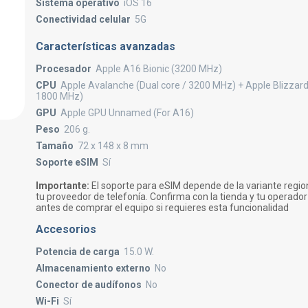
Sistema operativo
iOS 16
Conectividad celular
5G
Características avanzadas
Procesador
Apple A16 Bionic (3200 MHz)
CPU
Apple Avalanche (Dual core / 3200 MHz) + Apple Blizzard
1800 MHz)
GPU
Apple GPU Unnamed (For A16)
Peso
206 g.
Tamaño
72 x 148 x 8 mm
Soporte eSIM
Sí
Importante:
El soporte para eSIM depende de la variante region
tu proveedor de telefonía. Confirma con la tienda y tu operador
antes de comprar el equipo si requieres esta funcionalidad
Accesorios
Potencia de carga
15.0 W.
Almacenamiento externo
No
Conector de audífonos
No
Wi-Fi
Sí