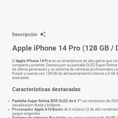
Descripción
Apple iPhone 14 Pro (128 GB / 
El
Apple iPhone 14 Pro
es un smartphone de alta gama que com
completa y potente. Destaca por su pantalla OLED Super Retina
de última generación y un sistema de cámaras profesionales con
Purple y cuenta con 128 GB de almacenamiento interno y 6 GB de
avanzada.
Características destacadas
Pantalla Super Retina XDR OLED de 6.1"
con resolución de 255
visualización fluida y brillante.
Procesador Apple A16 Bionic
de 6 núcleos (2 de alto rendimien
juegos exigentes.
Sistema de cámaras Pro triple
con sensor principal de 48 MP, 