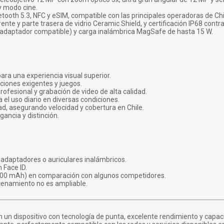
y modo cine.
etooth 5.3, NFC y eSIM, compatible con las principales operadoras de Chi
ente y parte trasera de vidrio Ceramic Shield, y certificación IP68 contr
 adaptador compatible) y carga inalámbrica MagSafe de hasta 15 W.
para una experiencia visual superior.
ciones exigentes y juegos.
ofesional y grabación de video de alta calidad.
 el uso diario en diversas condiciones.
d, asegurando velocidad y cobertura en Chile.
ancia y distinción.
 adaptadores o auriculares inalámbricos.
 Face ID.
3200 mAh) en comparación con algunos competidores.
cenamiento no es ampliable.
n un dispositivo con tecnología de punta, excelente rendimiento y capa