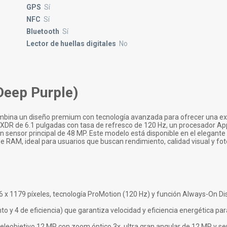
GPS
Sí
NFC
Sí
Bluetooth
Sí
Lector de huellas digitales
No
Deep Purple)
bina un diseño premium con tecnología avanzada para ofrecer una ex
 XDR de 6.1 pulgadas con tasa de refresco de 120 Hz, un procesador Ap
 sensor principal de 48 MP. Este modelo está disponible en el elegante
 RAM, ideal para usuarios que buscan rendimiento, calidad visual y fot
6 x 1179 píxeles, tecnología ProMotion (120 Hz) y función Always-On Di
to y 4 de eficiencia) que garantiza velocidad y eficiencia energética par
teleobjetivo 12 MP con zoom óptico 3x, ultra gran angular de 12 MP y s