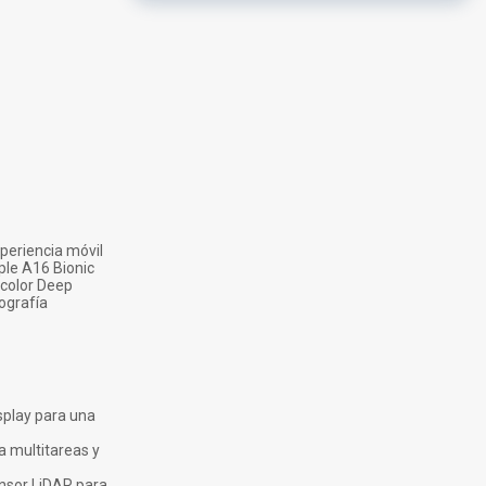
periencia móvil
ple A16 Bionic
 color Deep
ografía
splay para una
a multitareas y
ensor LiDAR para