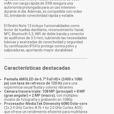
mAh con carga rápida de 33W asegura una
autonomía prolongada para un uso intensivo
durante el día. Además, es compatible con redes
5G, brindando conectividad rápida y estable.
El Redmi Note 13 incluye funcionalidades como
lector de huellas dactilares, reconocimiento facial,
NFC, Bluetooth 5.3, WiFi de doble banda y conector
de audífonos de 3.5 mm, cubriendo las necesidades
básicas y avanzadas de conectividad y seguridad.
Su certificación IP54 lo protege contra polvo y
salpicaduras, aportando mayor durabilidad.
Características destacadas
Pantalla AMOLED de 6.7" Full HD+ (2400 x 1080
px) con tasa de refresco de 120 Hz
para una
experiencia visual fluida y colores vibrantes.
Cámara trasera triple: 108 MP (principal) + 8 MP
(gran angular) + 2 MP (macro)
, con múltiples
modos de fotografía y grabación en 1080p.
Procesador MediaTek Dimensity 6080 Octa-core
(2x 2.4 GHz Cortex-A76 + 6x 2.0 GHz Cortex-A55)
que ofrece un rendimiento eficiente para multitarea