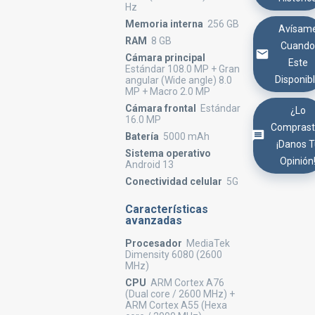
Hz
Memoria interna
256 GB
Avísam
RAM
8 GB
Cuand
Cámara principal
Este
Estándar 108.0 MP + Gran
Disponib
angular (Wide angle) 8.0
MP + Macro 2.0 MP
Cámara frontal
Estándar
¿Lo
16.0 MP
Comprast
Batería
5000 mAh
¡Danos 
Sistema operativo
Opinión
Android 13
Conectividad celular
5G
Características
avanzadas
Procesador
MediaTek
Dimensity 6080 (2600
MHz)
CPU
ARM Cortex A76
(Dual core / 2600 MHz) +
ARM Cortex A55 (Hexa