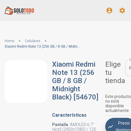
Home
Celulares
Xiaomi Redmi Note 13 (256 GB / 8 GB / Midnight Black) [54670]
Xiaomi Redmi
Elige
Note 13 (256
tu
GB / 8 GB /
tienda
Midnight
Black) [54670]
Este producto
no está
disponible
actualmente
Características
Precio
Pantalla
AMOLED 6.7"
táctil (2400x1080) / 120
Históric