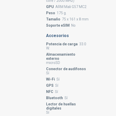
core / 2000 MHz)
GPU
ARM Mali G57 MC2
Peso
175 g.
Tamaño
75 x 161 x 8 mm
Soporte eSIM
No
Accesorios
Potencia de carga
33.0
W.
Almacenamiento
externo
microSD
Conector de audífonos
Sí
Wi-Fi
Sí
GPS
Sí
NFC
Sí
Bluetooth
Sí
Lector de huellas
digitales
Sí