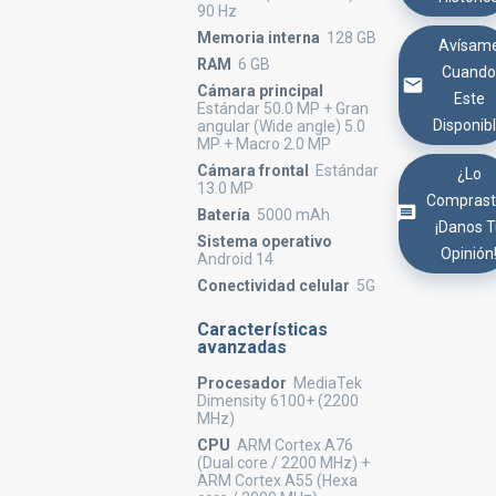
90 Hz
Memoria interna
128 GB
Avísam
RAM
6 GB
Cuand
Cámara principal
Este
Estándar 50.0 MP + Gran
Disponib
angular (Wide angle) 5.0
MP + Macro 2.0 MP
Cámara frontal
Estándar
¿Lo
13.0 MP
Comprast
Batería
5000 mAh
¡Danos 
Sistema operativo
Opinión
Android 14
Conectividad celular
5G
Características
avanzadas
Procesador
MediaTek
Dimensity 6100+ (2200
MHz)
CPU
ARM Cortex A76
(Dual core / 2200 MHz) +
ARM Cortex A55 (Hexa