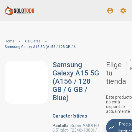
Home
Celulares
Samsung Galaxy A15 5G (A156 / 128 GB / 6 GB / Blue)
Samsung
Elige
Galaxy A15 5G
tu
(A156 / 128
tienda
GB / 6 GB /
Blue)
Este producto
no está
disponible
actualmente
Características
Precio
Pantalla
Super AMOLED
6.5" táctil (2340x1080) /
Históric