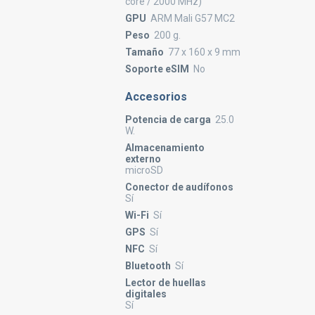
core / 2000 MHz)
GPU
ARM Mali G57 MC2
Peso
200 g.
Tamaño
77 x 160 x 9 mm
Soporte eSIM
No
Accesorios
Potencia de carga
25.0
W.
Almacenamiento
externo
microSD
Conector de audífonos
Sí
Wi-Fi
Sí
GPS
Sí
NFC
Sí
Bluetooth
Sí
Lector de huellas
digitales
Sí