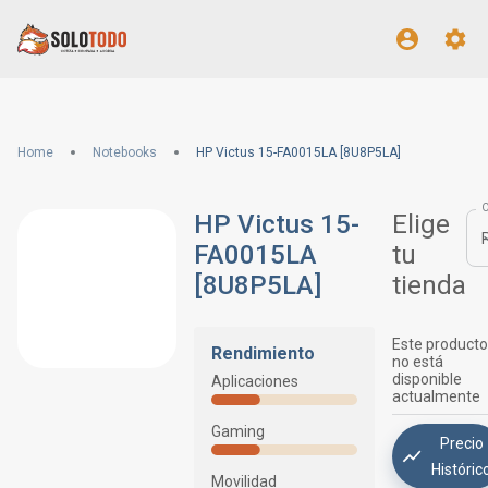
Home
Notebooks
HP Victus 15-FA0015LA [8U8P5LA]
HP Victus 15-
Elige
FA0015LA
tu
[8U8P5LA]
tienda
Este producto
Rendimiento
no está
disponible
Aplicaciones
actualmente
Gaming
Precio
Históric
Movilidad