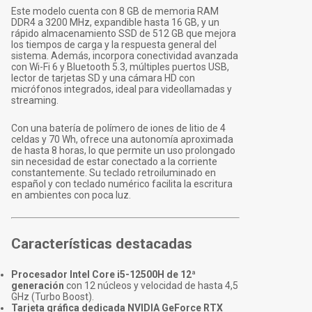
Este modelo cuenta con 8 GB de memoria RAM
DDR4 a 3200 MHz, expandible hasta 16 GB, y un
rápido almacenamiento SSD de 512 GB que mejora
los tiempos de carga y la respuesta general del
sistema. Además, incorpora conectividad avanzada
con Wi-Fi 6 y Bluetooth 5.3, múltiples puertos USB,
lector de tarjetas SD y una cámara HD con
micrófonos integrados, ideal para videollamadas y
streaming.
Con una batería de polímero de iones de litio de 4
celdas y 70 Wh, ofrece una autonomía aproximada
de hasta 8 horas, lo que permite un uso prolongado
sin necesidad de estar conectado a la corriente
constantemente. Su teclado retroiluminado en
español y con teclado numérico facilita la escritura
en ambientes con poca luz.
Características destacadas
Procesador Intel Core i5-12500H de 12ª
generación
con 12 núcleos y velocidad de hasta 4,5
GHz (Turbo Boost).
Tarjeta gráfica dedicada NVIDIA GeForce RTX