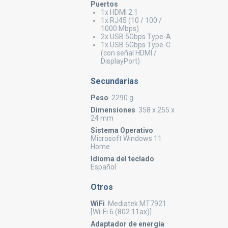
Puertos
1x HDMI 2.1
1x RJ45 (10 / 100 /
1000 Mbps)
2x USB 5Gbps Type-A
1x USB 5Gbps Type-C
(con señal HDMI /
DisplayPort)
Secundarias
Peso
2290 g.
Dimensiones
358 x 255 x
24 mm
Sistema Operativo
Microsoft Windows 11
Home
Idioma del teclado
Español
Otros
WiFi
Mediatek MT7921
[Wi-Fi 6 (802.11ax)]
Adaptador de energía