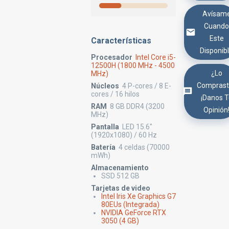
Avísam
Cuand
Este
Características
Disponib
Procesador
Intel Core i5-
12500H (1800 MHz - 4500
¿Lo
MHz)
Comprast
Núcleos
4 P-cores / 8 E-
cores / 16 hilos
¡Danos 
RAM
8 GB DDR4 (3200
Opinión
MHz)
Pantalla
LED 15.6"
(1920x1080) / 60 Hz
Batería
4 celdas (70000
mWh)
Almacenamiento
SSD 512 GB
Tarjetas de video
Intel Iris Xe Graphics G7
80EUs (Integrada)
NVIDIA GeForce RTX
3050 (4 GB)