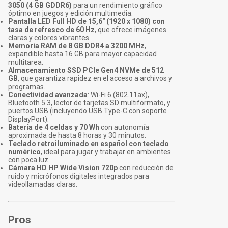
3050 (4 GB GDDR6)
para un rendimiento gráfico
óptimo en juegos y edición multimedia.
Pantalla LED Full HD de 15,6" (1920 x 1080) con
tasa de refresco de 60 Hz
, que ofrece imágenes
claras y colores vibrantes.
Memoria RAM de 8 GB DDR4 a 3200 MHz
,
expandible hasta 16 GB para mayor capacidad
multitarea.
Almacenamiento SSD PCIe Gen4 NVMe de 512
GB
, que garantiza rapidez en el acceso a archivos y
programas.
Conectividad avanzada
: Wi-Fi 6 (802.11ax),
Bluetooth 5.3, lector de tarjetas SD multiformato, y
puertos USB (incluyendo USB Type-C con soporte
DisplayPort).
Batería de 4 celdas y 70 Wh
con autonomía
aproximada de hasta 8 horas y 30 minutos.
Teclado retroiluminado en español con teclado
numérico
, ideal para jugar y trabajar en ambientes
con poca luz.
Cámara HD HP Wide Vision 720p
con reducción de
ruido y micrófonos digitales integrados para
videollamadas claras.
Pros