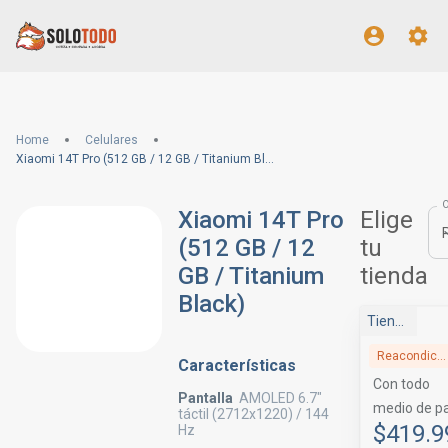
Home
Celulares
Xiaomi 14T Pro (512 GB / 12 GB / Titanium Black)
Xiaomi 14T Pro
Elige
(512 GB / 12
tu
GB / Titanium
tienda
Black)
Tienda Movistar
Reacondicionado
Características
Con todo
Pantalla
AMOLED 6.7"
medio de p
táctil (2712x1220) / 144
$419.9
Hz