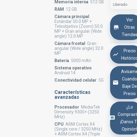
Memoria interna
512 GB
Liberado
RAM
12 GB
Cámara principal
Ver
Estándar 50.0 MP +
Teleobjetivo (Zoom) 50.0
Otras
MP + Gran angular (Wide
Tienda
angle) 12.0 MP
Cámara frontal
Gran
angular (Wide angle) 32.0
Precio
MP
Históric
Batería
5000 mAh
Sistema operativo
Avísam
Android 14
Cuand
Conectividad celular
5G
Baje De
Características
Precio
avanzadas
¿Lo
Procesador
MediaTek
Dimensity 9300+ (3250
Comprast
MHz)
¡Danos 
CPU
ARM Cortex X4
Opinión
(Single core / 3250 MHz)
+ ARM Cortex X4 (Triple