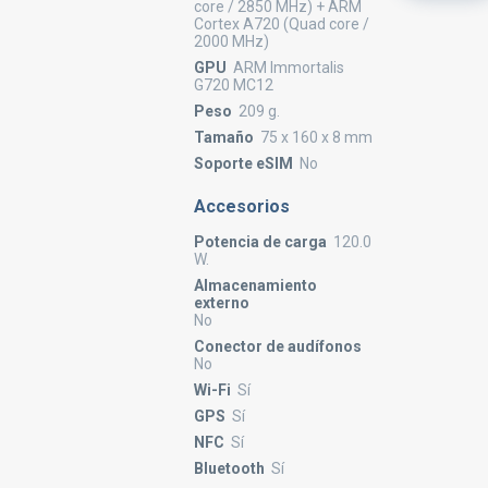
core / 2850 MHz) + ARM
Cortex A720 (Quad core /
2000 MHz)
GPU
ARM Immortalis
G720 MC12
Peso
209 g.
Tamaño
75 x 160 x 8 mm
Soporte eSIM
No
Accesorios
Potencia de carga
120.0
W.
Almacenamiento
externo
No
Conector de audífonos
No
Wi-Fi
Sí
GPS
Sí
NFC
Sí
Bluetooth
Sí