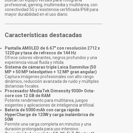
buscan un equipo versátil para fotografía
profesional, gaming, multimedia y multitarea, con
conectividad 5G y resistencia certificada IP68 para
mayor durabilidad en el uso diario.
Características destacadas
Pantalla AMOLED de 6.67" con resolución 2712 x
1220 px y tasa de refresco de 144 Hz
Ofrece colores vibrantes, negros profundos y una
experiencia visual fluida y nítida.
Sistema de cámaras triple Leica Summilux (50
MP + 50 MP teleobjetivo + 12 MP gran angular)
Captura imágenes profesionales con alto rango
dinámico, reducción avanzada de ruido y múltiples
distancias focales.
Procesador MediaTek Dimensity 9300+ Octa-
core con 12 GB de RAM
Potente rendimiento para multitarea, juegos
exigentes y aplicaciones de inteligencia artificial.
Batería de 5000 mAh con carga rápida
HyperCharge de 120W y carga inalámbrica de
50W
Permite una carga completa en minutos y una
duración prolongada para uso intensivo.