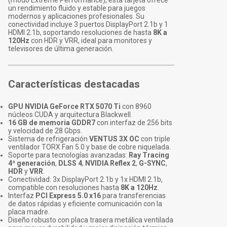
(modo Extreme Performance), esta tarjeta ofrece
un rendimiento fluido y estable para juegos
modernos y aplicaciones profesionales. Su
conectividad incluye 3 puertos DisplayPort 2.1b y 1
HDMI 2.1b, soportando resoluciones de hasta
8K a
120Hz
con HDR y VRR, ideal para monitores y
televisores de última generación.
Características destacadas
GPU NVIDIA GeForce RTX 5070 Ti
con 8960
núcleos CUDA y arquitectura Blackwell.
16 GB de memoria GDDR7
con interfaz de 256 bits
y velocidad de 28 Gbps.
Sistema de refrigeración
VENTUS 3X OC
con triple
ventilador TORX Fan 5.0 y base de cobre niquelada.
Soporte para tecnologías avanzadas:
Ray Tracing
4ª generación
,
DLSS 4
,
NVIDIA Reflex 2
,
G-SYNC
,
HDR
y
VRR
.
Conectividad: 3x DisplayPort 2.1b y 1x HDMI 2.1b,
compatible con resoluciones hasta
8K a 120Hz
.
Interfaz
PCI Express 5.0 x16
para transferencias
de datos rápidas y eficiente comunicación con la
placa madre.
Diseño robusto con placa trasera metálica ventilada