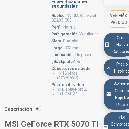
Especificaciones
secundarias
VER MÁS
Núcleo
NVIDIA Blackwell
GB203-300
PRECIOS
Perfil
Normal
Refrigeración
Ventilador
Crear
Slots
Dual slot
Nueva
Largo
303 mm.
Cotizaci
Iluminación
No posee
¿Backplate?
Sí
Precio
Conectores de poder
Históric
1x 16 pines
(12VHPWR)
Avísam
Puertos de video
3x DisplayPort 2.1
Cuand
1x HDMI 2.1
Baje De
Precio
Descripción
¿Lo
MSI GeForce RTX 5070 Ti
Comprast