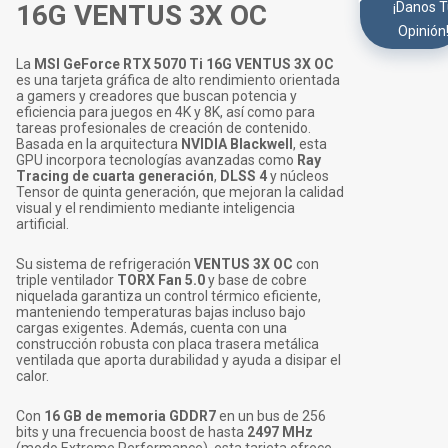
¡Danos 
16G VENTUS 3X OC
Opinión
La
MSI GeForce RTX 5070 Ti 16G VENTUS 3X OC
es una tarjeta gráfica de alto rendimiento orientada
a gamers y creadores que buscan potencia y
eficiencia para juegos en 4K y 8K, así como para
tareas profesionales de creación de contenido.
Basada en la arquitectura
NVIDIA Blackwell
, esta
GPU incorpora tecnologías avanzadas como
Ray
Tracing de cuarta generación
,
DLSS 4
y núcleos
Tensor de quinta generación, que mejoran la calidad
visual y el rendimiento mediante inteligencia
artificial.
Su sistema de refrigeración
VENTUS 3X OC
con
triple ventilador
TORX Fan 5.0
y base de cobre
niquelada garantiza un control térmico eficiente,
manteniendo temperaturas bajas incluso bajo
cargas exigentes. Además, cuenta con una
construcción robusta con placa trasera metálica
ventilada que aporta durabilidad y ayuda a disipar el
calor.
Con
16 GB de memoria GDDR7
en un bus de 256
bits y una frecuencia boost de hasta
2497 MHz