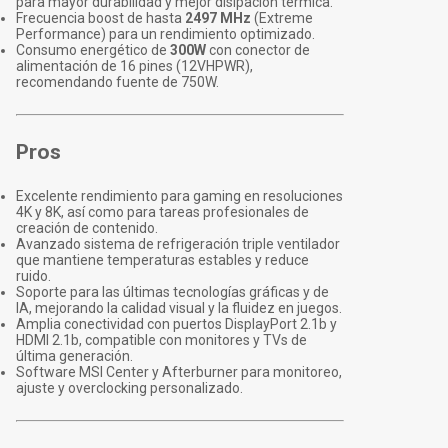
para mayor durabilidad y mejor disipación térmica.
Frecuencia boost de hasta
2497 MHz
(Extreme
Performance) para un rendimiento optimizado.
Consumo energético de
300W
con conector de
alimentación de 16 pines (12VHPWR),
recomendando fuente de 750W.
Pros
Excelente rendimiento para gaming en resoluciones
4K y 8K, así como para tareas profesionales de
creación de contenido.
Avanzado sistema de refrigeración triple ventilador
que mantiene temperaturas estables y reduce
ruido.
Soporte para las últimas tecnologías gráficas y de
IA, mejorando la calidad visual y la fluidez en juegos.
Amplia conectividad con puertos DisplayPort 2.1b y
HDMI 2.1b, compatible con monitores y TVs de
última generación.
Software MSI Center y Afterburner para monitoreo,
ajuste y overclocking personalizado.