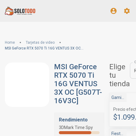
Home
Tarjetas de video
MSI GeForce RTX 5070 Ti 16G VENTUS 3X OC [G507T-16V3C]
MSI GeForce
Elige
RTX 5070 Ti
tu
16G VENTUS
tienda
3X OC [G507T-
Gaming House
16V3C]
Precio efec
$1.099
Rendimiento
3DMark Time Spy
Fiestalan