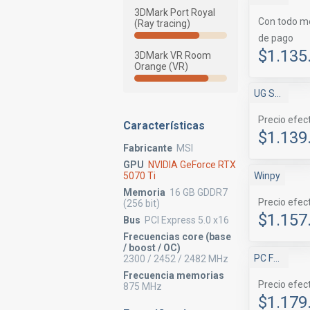
3DMark Port Royal
Con todo m
(Ray tracing)
de pago
$1.135
3DMark VR Room
Orange (VR)
UG Store
Precio efec
Características
$1.139
Fabricante
MSI
GPU
NVIDIA GeForce RTX
Winpy
5070 Ti
Memoria
16 GB GDDR7
Precio efec
(256 bit)
$1.157
Bus
PCI Express 5.0 x16
Frecuencias core (base
/ boost / OC)
PC Factory
2300 / 2452 / 2482 MHz
Frecuencia memorias
Precio efec
875 MHz
$1.179