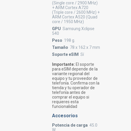
(Single core / 2900 MHz)
+ ARM Cortex A720
(Triple core / 2600 MHz) +
ARM Cortex A520 (Quad
core / 1950 MHz)
GPU
Samsung Xclipse
540
Peso
198 g.
Tamaño
78 x 162 x 7 mm
Soporte eSIM
Sí
Importante:
El soporte
para eSIM depende de la
variante regional del
equipo y tu proveedor de
telefonía. Confirma con la
tienda y tu operador de
telefonía antes de
comprar el equipo si
requieres esta
funcionalidad
Accesorios
Potencia de carga
45.0
W.