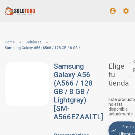
Home
Celulares
Samsung Galaxy A56 (A566 / 128 GB / 8 GB / Lightgray) [SM-A566EZAALTL]
Samsung
Elige
Galaxy A56
tu
(A566 / 128
tienda
GB / 8 GB /
Lightgray)
Este producto
no está
[SM-
disponible
actualmente
A566EZAALTL]
Precio
Históric