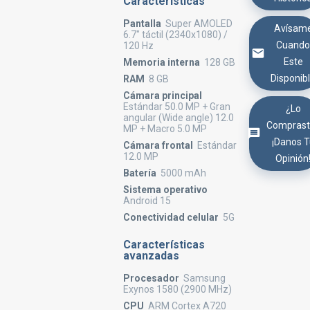
Características
Pantalla
Super AMOLED
Avísam
6.7" táctil (2340x1080) /
Cuand
120 Hz
Este
Memoria interna
128 GB
Disponib
RAM
8 GB
Cámara principal
Estándar 50.0 MP + Gran
¿Lo
angular (Wide angle) 12.0
Comprast
MP + Macro 5.0 MP
¡Danos 
Cámara frontal
Estándar
12.0 MP
Opinión
Batería
5000 mAh
Sistema operativo
Android 15
Conectividad celular
5G
Características
avanzadas
Procesador
Samsung
Exynos 1580 (2900 MHz)
CPU
ARM Cortex A720