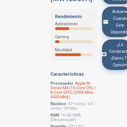
Avísam
Rendimiento
Cuand
Aplicaciones
Este
Disponib
Gaming
¿Lo
Movilidad
Comprast
¡Danos 
Opinión
Características
Procesador
Apple M-
Series M4 (10-Core CPU /
8-Core GPU) (2900 MHz -
4400 MHz)
Núcleos
4 P-cores / 6 E-
cores / 10 hilos
RAM
16 GB UMA
(Desconocido)
Pantalla
LED 13.6"