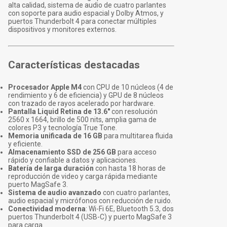
alta calidad, sistema de audio de cuatro parlantes
con soporte para audio espacial y Dolby Atmos, y
puertos Thunderbolt 4 para conectar múltiples
dispositivos y monitores externos.
Características destacadas
Procesador Apple M4
con CPU de 10 núcleos (4 de
rendimiento y 6 de eficiencia) y GPU de 8 núcleos
con trazado de rayos acelerado por hardware.
Pantalla Liquid Retina de 13.6"
con resolución
2560 x 1664, brillo de 500 nits, amplia gama de
colores P3 y tecnología True Tone.
Memoria unificada de 16 GB
para multitarea fluida
y eficiente.
Almacenamiento SSD de 256 GB
para acceso
rápido y confiable a datos y aplicaciones.
Batería de larga duración
con hasta 18 horas de
reproducción de video y carga rápida mediante
puerto MagSafe 3.
Sistema de audio avanzado
con cuatro parlantes,
audio espacial y micrófonos con reducción de ruido.
Conectividad moderna
: Wi-Fi 6E, Bluetooth 5.3, dos
puertos Thunderbolt 4 (USB-C) y puerto MagSafe 3
para carga.