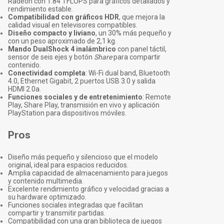
Radeon con 1.84 TFLOPS para gráficos detallados y
rendimiento estable.
Compatibilidad con gráficos HDR
, que mejora la
calidad visual en televisores compatibles.
Diseño compacto y liviano
, un 30% más pequeño y
con un peso aproximado de 2,1 kg.
Mando DualShock 4 inalámbrico
con panel táctil,
sensor de seis ejes y botón
Share
para compartir
contenido.
Conectividad completa
: Wi-Fi dual band, Bluetooth
4.0, Ethernet Gigabit, 2 puertos USB 3.0 y salida
HDMI 2.0a.
Funciones sociales y de entretenimiento
: Remote
Play, Share Play, transmisión en vivo y aplicación
PlayStation para dispositivos móviles.
Pros
Diseño más pequeño y silencioso que el modelo
original, ideal para espacios reducidos.
Amplia capacidad de almacenamiento para juegos
y contenido multimedia.
Excelente rendimiento gráfico y velocidad gracias a
su hardware optimizado.
Funciones sociales integradas que facilitan
compartir y transmitir partidas.
Compatibilidad con una gran biblioteca de juegos