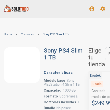
Home
Consolas
Sony PS4 Slim 1 TB
Sony PS4 Slim
Elige
1 TB
tu
tienda
Características
Digitek
Modelo base
Sony
Usado
PlayStation 4 Slim 1 TB
Capacidad
1000 GB
Con todo
Formato
Sobremesa
medio de p
$249.9
Controles incluidos
1
Bundle
No posee