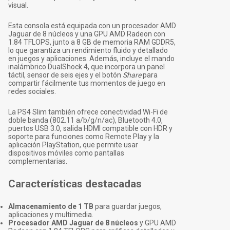
visual.
Esta consola está equipada con un procesador AMD
Jaguar de 8 núcleos y una GPU AMD Radeon con
1.84 TFLOPS, junto a 8 GB de memoria RAM GDDR5,
lo que garantiza un rendimiento fluido y detallado
en juegos y aplicaciones. Además, incluye el mando
inalámbrico DualShock 4, que incorpora un panel
táctil, sensor de seis ejes y el botón
Share
para
compartir fácilmente tus momentos de juego en
redes sociales.
La PS4 Slim también ofrece conectividad Wi-Fi de
doble banda (802.11 a/b/g/n/ac), Bluetooth 4.0,
puertos USB 3.0, salida HDMI compatible con HDR y
soporte para funciones como Remote Play y la
aplicación PlayStation, que permite usar
dispositivos móviles como pantallas
complementarias.
Características destacadas
Almacenamiento de 1 TB
para guardar juegos,
aplicaciones y multimedia.
Procesador AMD Jaguar de 8 núcleos
y GPU AMD