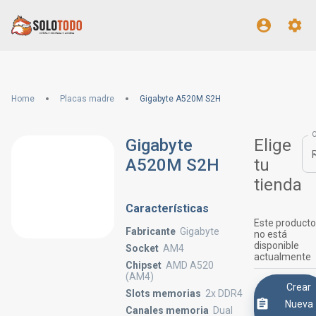
Home
Placas madre
Gigabyte A520M S2H
Gigabyte
Elige
A520M S2H
tu
tienda
Características
Este producto
Fabricante
Gigabyte
no está
disponible
Socket
AM4
actualmente
Chipset
AMD A520
(AM4)
Crear
Slots memorias
2x DDR4
Nueva
Canales memoria
Dual