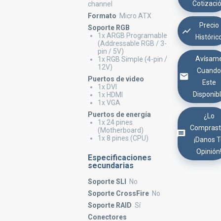
Cotizaci
channel
Formato
Micro ATX
Precio
Soporte RGB
1x ARGB Programable
Históric
(Addressable RGB / 3-
pin / 5V)
Avísam
1x RGB Simple (4-pin /
12V)
Cuand
Puertos de video
Este
1x DVI
Disponib
1x HDMI
1x VGA
Puertos de energía
¿Lo
1x 24 pines
Comprast
(Motherboard)
1x 8 pines (CPU)
¡Danos 
Opinión
Especificaciones
secundarias
Soporte SLI
No
Soporte CrossFire
No
Soporte RAID
Sí
Conectores