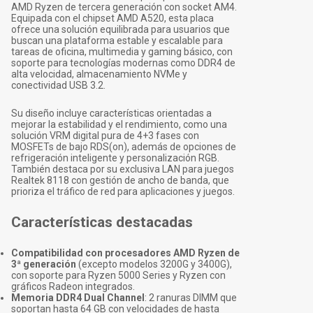
AMD Ryzen de tercera generación con socket AM4.
Equipada con el chipset AMD A520, esta placa
ofrece una solución equilibrada para usuarios que
buscan una plataforma estable y escalable para
tareas de oficina, multimedia y gaming básico, con
soporte para tecnologías modernas como DDR4 de
alta velocidad, almacenamiento NVMe y
conectividad USB 3.2.
Su diseño incluye características orientadas a
mejorar la estabilidad y el rendimiento, como una
solución VRM digital pura de 4+3 fases con
MOSFETs de bajo RDS(on), además de opciones de
refrigeración inteligente y personalización RGB.
También destaca por su exclusiva LAN para juegos
Realtek 8118 con gestión de ancho de banda, que
prioriza el tráfico de red para aplicaciones y juegos.
Características destacadas
Compatibilidad con procesadores AMD Ryzen de
3ª generación
(excepto modelos 3200G y 3400G),
con soporte para Ryzen 5000 Series y Ryzen con
gráficos Radeon integrados.
Memoria DDR4 Dual Channel
: 2 ranuras DIMM que
soportan hasta 64 GB con velocidades de hasta