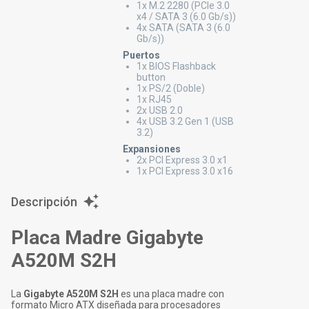
1x M.2 2280 (PCIe 3.0
x4 / SATA 3 (6.0 Gb/s))
4x SATA (SATA 3 (6.0
Gb/s))
Puertos
1x BIOS Flashback
button
1x PS/2 (Doble)
1x RJ45
2x USB 2.0
4x USB 3.2 Gen 1 (USB
3.2)
Expansiones
2x PCI Express 3.0 x1
1x PCI Express 3.0 x16
Descripción
Placa Madre Gigabyte
A520M S2H
La
Gigabyte A520M S2H
es una placa madre con
formato Micro ATX diseñada para procesadores