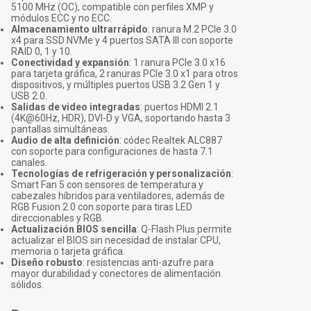
5100 MHz (OC), compatible con perfiles XMP y
módulos ECC y no ECC.
Almacenamiento ultrarrápido
: ranura M.2 PCIe 3.0
x4 para SSD NVMe y 4 puertos SATA III con soporte
RAID 0, 1 y 10.
Conectividad y expansión
: 1 ranura PCIe 3.0 x16
para tarjeta gráfica, 2 ranuras PCIe 3.0 x1 para otros
dispositivos, y múltiples puertos USB 3.2 Gen 1 y
USB 2.0.
Salidas de video integradas
: puertos HDMI 2.1
(4K@60Hz, HDR), DVI-D y VGA, soportando hasta 3
pantallas simultáneas.
Audio de alta definición
: códec Realtek ALC887
con soporte para configuraciones de hasta 7.1
canales.
Tecnologías de refrigeración y personalización
:
Smart Fan 5 con sensores de temperatura y
cabezales híbridos para ventiladores, además de
RGB Fusion 2.0 con soporte para tiras LED
direccionables y RGB.
Actualización BIOS sencilla
: Q-Flash Plus permite
actualizar el BIOS sin necesidad de instalar CPU,
memoria o tarjeta gráfica.
Diseño robusto
: resistencias anti-azufre para
mayor durabilidad y conectores de alimentación
sólidos.