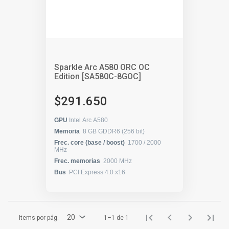
Sparkle Arc A580 ORC OC
Edition [SA580C-8GOC]
$291.650
GPU
Intel Arc A580
Memoria
8 GB GDDR6 (256 bit)
Frec. core (base / boost)
1700 / 2000
MHz
Frec. memorias
2000 MHz
Bus
PCI Express 4.0 x16
20
Items por pág.
1–1 de 1