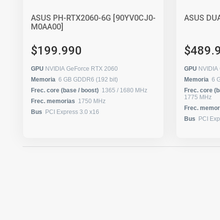
ASUS PH-RTX2060-6G [90YV0CJ0-
ASUS DU
M0AA00]
$199.990
$489.
GPU
NVIDIA GeForce RTX 2060
GPU
NVIDIA
Memoria
6 GB GDDR6 (192 bit)
Memoria
6 G
Frec. core (base / boost)
1365 / 1680 MHz
Frec. core (b
1775 MHz
Frec. memorias
1750 MHz
Frec. memor
Bus
PCI Express 3.0 x16
Bus
PCI Exp