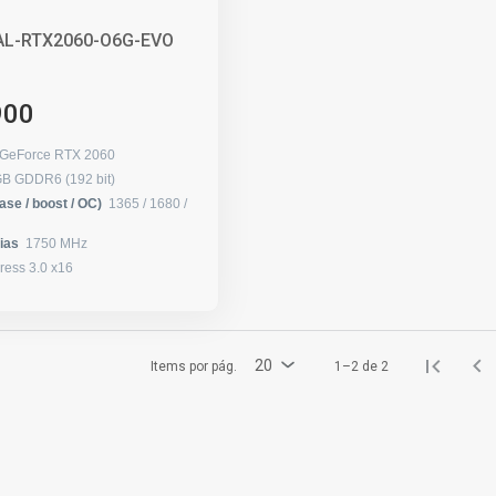
AL-RTX2060-O6G-EVO
900
 GeForce RTX 2060
B GDDR6 (192 bit)
ase / boost / OC)
1365 / 1680 /
ias
1750 MHz
ress 3.0 x16
20
Items por pág.
1–2 de 2