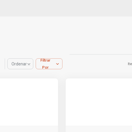
Filtrar
Ordenar por
It
Por