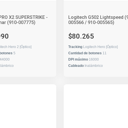
 PRO X2 SUPERSTRIKE -
Logitech G502 Lightspeed (
unar (910-007775)
005566 / 910-005565)
990
$80.265
itech Hero 2 [Óptico]
Tracking
Logitech Hero [Óptico]
 botones
5
Cantidad de botones
11
44000
DPI máximo
16000
alámbrico
Cableado
Inalámbrico