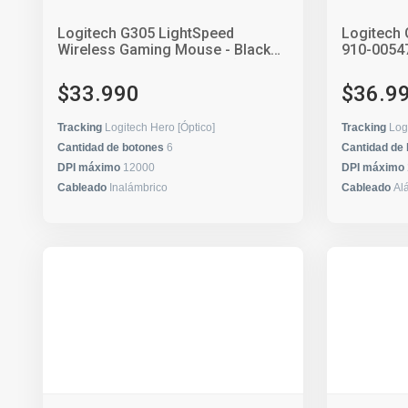
Logitech G305 LightSpeed
Logitech 
Wireless Gaming Mouse - Black
910-00547
(910-005281 / 910-005283)
$33.990
$36.9
Tracking
Logitech Hero [Óptico]
Tracking
Log
Cantidad de botones
6
Cantidad de
DPI máximo
12000
DPI máximo
Cableado
Inalámbrico
Cableado
Al