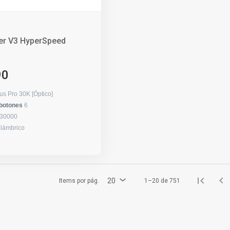
er V3 HyperSpeed
90
us Pro 30K [Óptico]
 botones
6
30000
alámbrico
20
Items por pág.
1–20 de 751