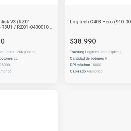
lisk V3 (‎RZ01-
Logitech G403 Hero (910-0
-R3U1 / RZ01-04000100-
90
$38.990
er Focus+ 26K [Óptico]
Tracking
Logitech Hero [Óptico]
 botones
11
Cantidad de botones
6
26000
DPI máximo
16000
ámbrico
Cableado
Alámbrico