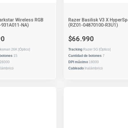
arkstar Wireless RGB
Razer Basilisk V3 X HyperS
-931A011-NA)
(RZ01-04870100-R3U1)
90
$66.990
ksman 26K [Óptico]
Tracking
Razer 5G [Óptico]
 botones
15
Cantidad de botones
7
26000
DPI máximo
18000
alámbrico
Cableado
Inalámbrico