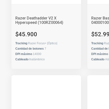
Razer Deathadder V2 X
Razer Basi
Hyperspeed (100RZ00064)
04000100
R3M1)
$45.900
$52.9
Tracking
Razer Focus+ [Óptico]
Tracking
Raz
Cantidad de botones
7
Cantidad de
DPI máximo
14000
DPI máximo
Cableado
Inalámbrico
Cableado
Al