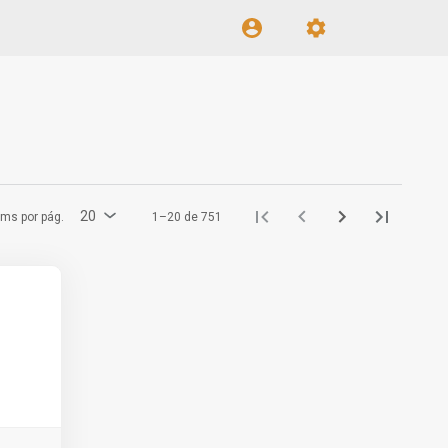
20
ems por pág.
1–20 de 751