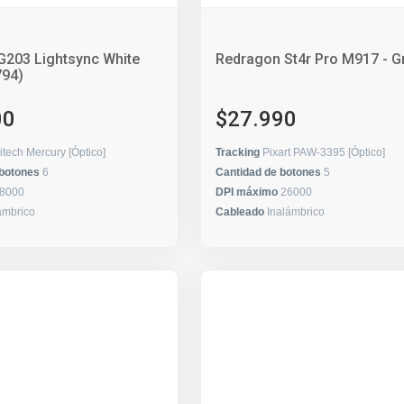
G203 Lightsync White
Redragon St4r Pro M917 - G
794)
00
$27.990
itech Mercury [Óptico]
Tracking
Pixart PAW-3395 [Óptico]
 botones
6
Cantidad de botones
5
8000
DPI máximo
26000
ámbrico
Cableado
Inalámbrico