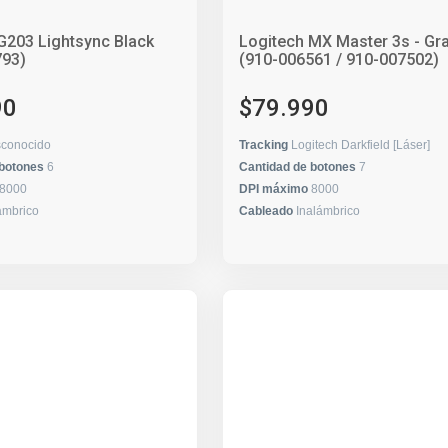
G203 Lightsync Black
Logitech MX Master 3s - Gra
793)
(910-006561 / 910-007502)
90
$79.990
conocido
Tracking
Logitech Darkfield [Láser]
 botones
6
Cantidad de botones
7
8000
DPI máximo
8000
ámbrico
Cableado
Inalámbrico