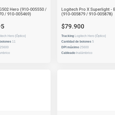
G502 Hero (910-005550 /
Logitech Pro X Superlight - 
0 / 910-005469)
(910-005879 / 910-005878)
95
$79.900
itech Hero [Óptico]
Tracking
Logitech Hero [Óptico]
 botones
11
Cantidad de botones
5
25600
DPI máximo
25600
ámbrico
Cableado
Inalámbrico