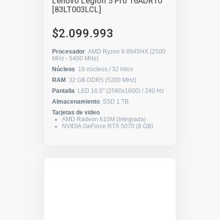
Lenovo Legion 5 Pro 16ADR10
[83LT003LCL]
$2.099.993
Procesador
AMD Ryzen 9 8945HX (2500
MHz - 5400 MHz)
Núcleos
16 núcleos / 32 hilos
RAM
32 GB DDR5 (5200 MHz)
Pantalla
LED 16.0" (2560x1600) / 240 Hz
Almacenamiento
SSD 1 TB
Tarjetas de video
AMD Radeon 610M (Integrada)
NVIDIA GeForce RTX 5070 (8 GB)