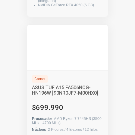
(Integrada)
NVIDIA GeForce RTX 4050 (6 GB)
Gamer
ASUS TUF A15 FA506NCG-
HN196W [90NR0JF7-M00HX0]
$699.990
Procesador
AMD Ryzen 7 7445HS (3500
MHz - 4700 MHz)
Núcleos
2 P-cores / 4 E-cores / 12 hilos