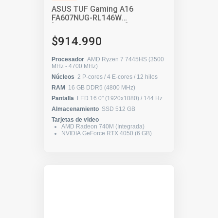
ASUS TUF Gaming A16
FA607NUG-RL146W
[90NR0MU3-M00910]
$914.990
Procesador
AMD Ryzen 7 7445HS (3500
MHz - 4700 MHz)
Núcleos
2 P-cores / 4 E-cores / 12 hilos
RAM
16 GB DDR5 (4800 MHz)
Pantalla
LED 16.0" (1920x1080) / 144 Hz
Almacenamiento
SSD 512 GB
Tarjetas de video
AMD Radeon 740M (Integrada)
NVIDIA GeForce RTX 4050 (6 GB)