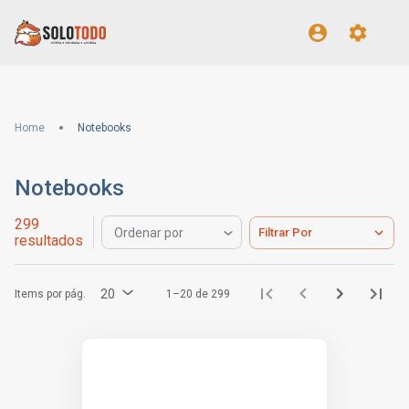
Home
Notebooks
Notebooks
299
Filtrar Por
Ordenar por
resultados
20
Items por pág.
1–20 de 299