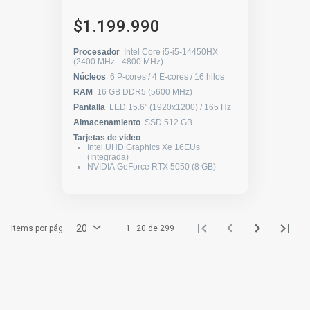
$1.199.990
Procesador
Intel Core i5-i5-14450HX
(2400 MHz - 4800 MHz)
Núcleos
6 P-cores / 4 E-cores / 16 hilos
RAM
16 GB DDR5 (5600 MHz)
Pantalla
LED 15.6" (1920x1200) / 165 Hz
Almacenamiento
SSD 512 GB
Tarjetas de video
Intel UHD Graphics Xe 16EUs
(Integrada)
NVIDIA GeForce RTX 5050 (8 GB)
20
Items por pág.
1–20 de 299