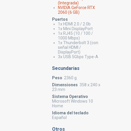
(Integrada)
NVIDIA GeForce RTX
2060 (6 GB)
Puertos
1x HDMI 2.0 / 2.0b
1x Mini DisplayPort
1x RJ45 (10 / 100 /
1000 Mbps)
1x Thunderbolt 3 (con
señal HDMI /
DisplayPort)
3x USB 5Gbps Type-A
Secundarias
Peso
2360 g.
Dimensiones
358 x 240 x
23 mm
Sistema Operativo
Microsoft Windows 10
Home
Idioma del teclado
Español
Otros