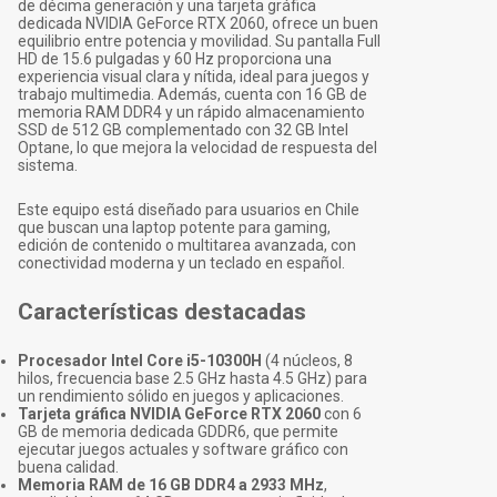
de décima generación y una tarjeta gráfica
dedicada NVIDIA GeForce RTX 2060, ofrece un buen
equilibrio entre potencia y movilidad. Su pantalla Full
HD de 15.6 pulgadas y 60 Hz proporciona una
experiencia visual clara y nítida, ideal para juegos y
trabajo multimedia. Además, cuenta con 16 GB de
memoria RAM DDR4 y un rápido almacenamiento
SSD de 512 GB complementado con 32 GB Intel
Optane, lo que mejora la velocidad de respuesta del
sistema.
Este equipo está diseñado para usuarios en Chile
que buscan una laptop potente para gaming,
edición de contenido o multitarea avanzada, con
conectividad moderna y un teclado en español.
Características destacadas
Procesador Intel Core i5-10300H
(4 núcleos, 8
hilos, frecuencia base 2.5 GHz hasta 4.5 GHz) para
un rendimiento sólido en juegos y aplicaciones.
Tarjeta gráfica NVIDIA GeForce RTX 2060
con 6
GB de memoria dedicada GDDR6, que permite
ejecutar juegos actuales y software gráfico con
buena calidad.
Memoria RAM de 16 GB DDR4 a 2933 MHz
,