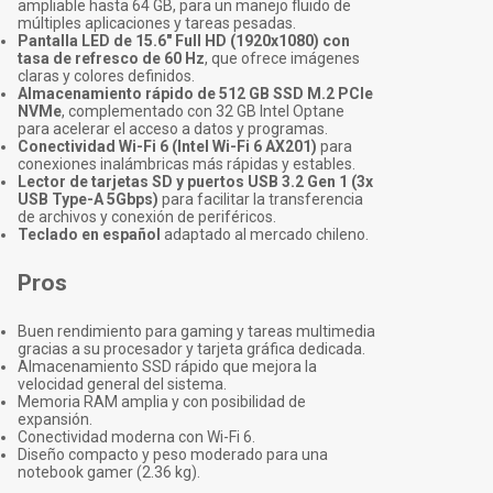
ampliable hasta 64 GB, para un manejo fluido de
múltiples aplicaciones y tareas pesadas.
Pantalla LED de 15.6" Full HD (1920x1080) con
tasa de refresco de 60 Hz
, que ofrece imágenes
claras y colores definidos.
Almacenamiento rápido de 512 GB SSD M.2 PCIe
NVMe
, complementado con 32 GB Intel Optane
para acelerar el acceso a datos y programas.
Conectividad Wi-Fi 6 (Intel Wi-Fi 6 AX201)
para
conexiones inalámbricas más rápidas y estables.
Lector de tarjetas SD y puertos USB 3.2 Gen 1 (3x
USB Type-A 5Gbps)
para facilitar la transferencia
de archivos y conexión de periféricos.
Teclado en español
adaptado al mercado chileno.
Pros
Buen rendimiento para gaming y tareas multimedia
gracias a su procesador y tarjeta gráfica dedicada.
Almacenamiento SSD rápido que mejora la
velocidad general del sistema.
Memoria RAM amplia y con posibilidad de
expansión.
Conectividad moderna con Wi-Fi 6.
Diseño compacto y peso moderado para una
notebook gamer (2.36 kg).