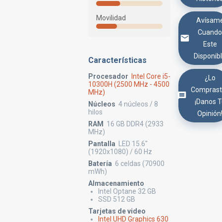
Movilidad
Avísam
Cuand
Este
Disponib
Características
Procesador
Intel Core i5-
¿Lo
10300H (2500 MHz - 4500
Comprast
MHz)
¡Danos 
Núcleos
4 núcleos / 8
hilos
Opinión
RAM
16 GB DDR4 (2933
MHz)
Pantalla
LED 15.6"
(1920x1080) / 60 Hz
Batería
6 celdas (70900
mWh)
Almacenamiento
Intel Optane 32 GB
SSD 512 GB
Tarjetas de video
Intel UHD Graphics 630