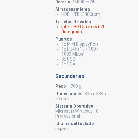
Batería
45000 mWh
Almacenamiento
HDD 1 TB (5400rpm)
Tarjetas de video
Intel UHD Graphics 620
(Integrada)
Puertos
1x Mini DisplayPort
1x RJ45 (10 / 100 /
1000 Mbps)
3x USB
1x VGA
Secundarias
Peso
1700 g.
Dimensiones
335 x 235 x
23 mm
Sistema Operativo
Microsoft Windows 10
Professional
Idioma del teclado
Español