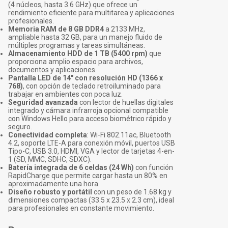
(4 núcleos, hasta 3.6 GHz) que ofrece un
rendimiento eficiente para multitarea y aplicaciones
profesionales.
Memoria RAM de 8 GB DDR4
a 2133 MHz,
ampliable hasta 32 GB, para un manejo fluido de
múltiples programas y tareas simultáneas.
Almacenamiento HDD de 1 TB (5400 rpm)
que
proporciona amplio espacio para archivos,
documentos y aplicaciones.
Pantalla LED de 14" con resolución HD (1366 x
768)
, con opción de teclado retroiluminado para
trabajar en ambientes con poca luz.
Seguridad avanzada
con lector de huellas digitales
integrado y cámara infrarroja opcional compatible
con Windows Hello para acceso biométrico rápido y
seguro.
Conectividad completa
: Wi-Fi 802.11ac, Bluetooth
4.2, soporte LTE-A para conexión móvil, puertos USB
Tipo-C, USB 3.0, HDMI, VGA y lector de tarjetas 4-en-
1 (SD, MMC, SDHC, SDXC).
Batería integrada de 6 celdas (24 Wh)
con función
RapidCharge que permite cargar hasta un 80% en
aproximadamente una hora.
Diseño robusto y portátil
con un peso de 1.68 kg y
dimensiones compactas (33.5 x 23.5 x 2.3 cm), ideal
para profesionales en constante movimiento.