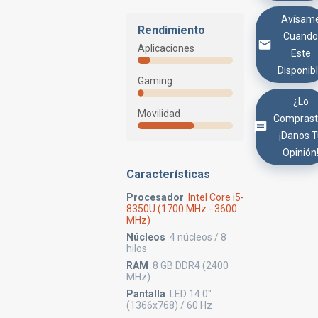
Avísam
Rendimiento
Cuand
Aplicaciones
Este
Disponib
Gaming
¿Lo
Movilidad
Comprast
¡Danos 
Opinión
Características
Procesador
Intel Core i5-
8350U (1700 MHz - 3600
MHz)
Núcleos
4 núcleos / 8
hilos
RAM
8 GB DDR4 (2400
MHz)
Pantalla
LED 14.0"
(1366x768) / 60 Hz