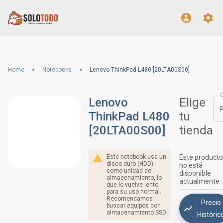
Home
Notebooks
Lenovo ThinkPad L480 [20LTA00S00]
Lenovo
Elige
ThinkPad L480
tu
[20LTA00S00]
tienda
Este notebook usa un
Este producto
disco duro (HDD)
no está
como unidad de
disponible
almacenamiento, lo
actualmente
que lo vuelve lento
para su uso normal.
Recomendamos
Precio
buscar equipos con
almacenamiento SSD
Históric